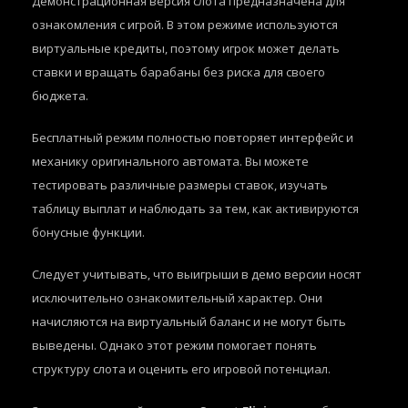
Демонстрационная версия слота предназначена для
ознакомления с игрой. В этом режиме используются
виртуальные кредиты, поэтому игрок может делать
ставки и вращать барабаны без риска для своего
бюджета.
Бесплатный режим полностью повторяет интерфейс и
механику оригинального автомата. Вы можете
тестировать различные размеры ставок, изучать
таблицу выплат и наблюдать за тем, как активируются
бонусные функции.
Следует учитывать, что выигрыши в демо версии носят
исключительно ознакомительный характер. Они
начисляются на виртуальный баланс и не могут быть
выведены. Однако этот режим помогает понять
структуру слота и оценить его игровой потенциал.