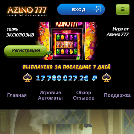
ВХОД
Игра от
100%
Азино 777
ЭКСКЛЮЗИВ
Регистрация
Игровые
Обзор
Главная
Поддержка
Автоматы
Отзывов
,
,
.