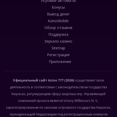
Игровые автоматы
Бонусы
Вывод денег
AzinoMobile
Обзор отзывов
Поддержка
Зеркало казино
Sitemap
Регистрация
Приложение
Официальный сайт
Azino 777
(2026)
осуществляет свою
деятельность в соответствии с законодательством государства
Кюрасао, регулирующим сферу азартных игр. Управляющей
компанией проекта является Victory Willbeours N. V.,
зарегистрированная по законам островного государства Кюрасао,
принадлежащий Нидерландам под регистрационным номером