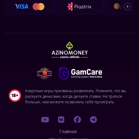
Азартные игры призваны развлекать. Помните, что вы
рискуете деньгами, когда делаете ставки. Не тратьте
больше, чем можете позволить себе проиграть.
Главная