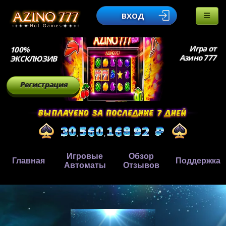
ВХОД
Игра от
100%
Азино 777
ЭКСКЛЮЗИВ
Регистрация
Игровые
Обзор
Главная
Поддержка
Автоматы
Отзывов
,
,
.