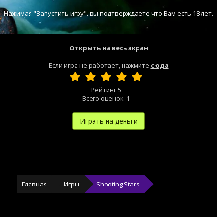
Нажимая "Запустить игру", вы подтверждаете что Вам есть 18 лет.
Открыть на весь экран
Если игра не работает, нажмите
сюда
Рейтинг
5
Всего оценок:
1
Играть на деньги
Главная
Игры
Shooting Stars