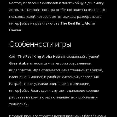
частоту появления символов и понять общую динамику
автомата. Бесплатная игра особенно полезна для новых
пользователей, которые хотят сначала разобраться в
интерфейсе и правилах слота
The Real King Aloha
Hawaii
.
Особенности игры
Слот
The Real King Aloha Hawaii
, созданный студией
Greentube
, относится к категории современных
видеослотов. Игра отличается качественной графикой,
плавной анимацией и удобной системой управления.
Разработчики уделили внимание оптимизации
интерфейса, благодаря чему слот одинаково хорошо
работает на компьютерах, планшетах и мобильных
телефонах.
Игровой процесс строится вокруг вращения барабанов и