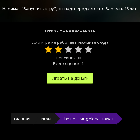
Нажимая "Запустить игру", вы подтверждаете что Вам есть 18 лет.
Открыть на весь экран
Если игра не работает, нажмите
сюда
Рейтинг
2.00
Всего оценок:
1
Играть на деньги
Главная
Игры
The Real King Aloha Hawaii