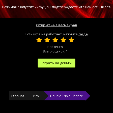
Нажимая "Запустить игру", вы подтверждаете что Вам есть 18 лет.
Открыть на весь экран
Если игра не работает, нажмите
сюда
Рейтинг
5
Всего оценок:
1
Играть на деньги
Главная
Игры
Double Triple Chance