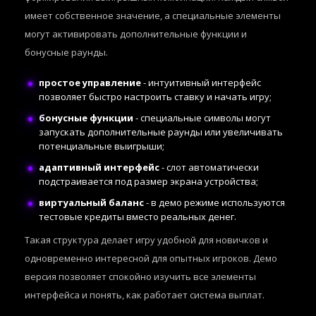
имеет собственное значение, а специальные элементы
могут активировать дополнительные функции и
бонусные раунды.
простое управление
- интуитивный интерфейс
позволяет быстро настроить ставку и начать игру;
бонусные функции
- специальные символы могут
запускать дополнительные раунды или увеличивать
потенциальные выигрыши;
адаптивный интерфейс
- слот автоматически
подстраивается под размер экрана устройства;
виртуальный баланс
- в демо режиме используются
тестовые кредиты вместо реальных денег.
Такая структура делает игру удобной для новичков и
одновременно интересной для опытных игроков. Демо
версия позволяет спокойно изучить все элементы
интерфейса и понять, как работает система выплат.