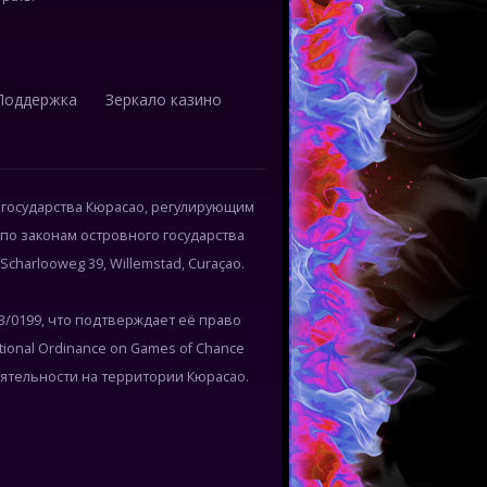
Поддержка
Зеркало казино
 государства Кюрасао, регулирующим
 по законам островного государства
arlooweg 39, Willemstad, Curaçao.
3/0199, что подтверждает её право
ional Ordinance on Games of Chance
деятельности на территории Кюрасао.