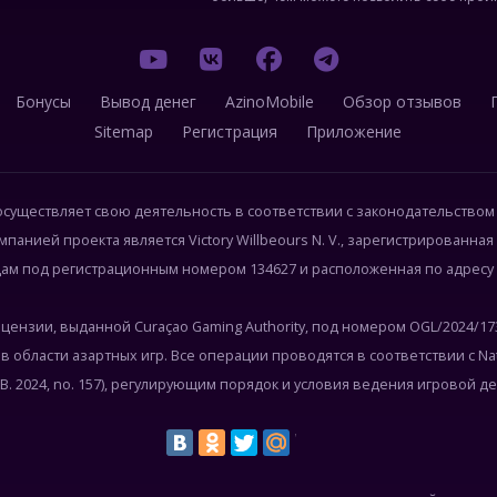
Бонусы
Вывод денег
AzinoMobile
Обзор отзывов
Sitemap
Регистрация
Приложение
существляет свою деятельность в соответствии с законодательством
панией проекта является Victory Willbeours N. V., зарегистрированная
 под регистрационным номером 134627 и расположенная по адресу Sch
цензии, выданной Curaçao Gaming Authority, под номером OGL/2024/17
в области азартных игр. Все операции проводятся в соответствии с Nat
P.B. 2024, no. 157), регулирующим порядок и условия ведения игровой 