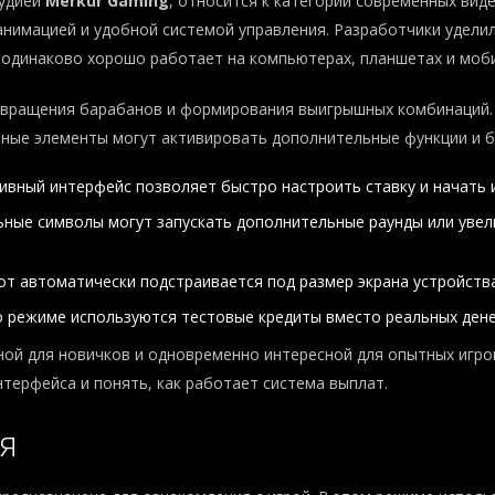
тудией
Merkur Gaming
, относится к категории современных вид
анимацией и удобной системой управления. Разработчики удели
 одинаково хорошо работает на компьютерах, планшетах и моб
г вращения барабанов и формирования выигрышных комбинаций
ьные элементы могут активировать дополнительные функции и б
ивный интерфейс позволяет быстро настроить ставку и начать и
ьные символы могут запускать дополнительные раунды или уве
от автоматически подстраивается под размер экрана устройства
о режиме используются тестовые кредиты вместо реальных дене
бной для новичков и одновременно интересной для опытных игро
нтерфейса и понять, как работает система выплат.
я