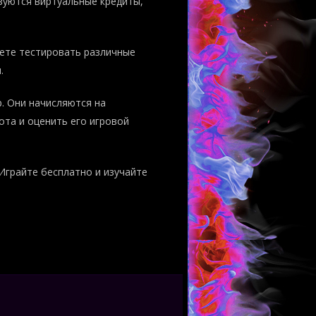
зуются виртуальные кредиты,
ете тестировать различные
.
. Они начисляются на
ота и оценить его игровой
Играйте бесплатно и изучайте