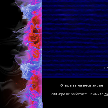
На
Открыть на весь экран
Если игра не работает, нажмите
с