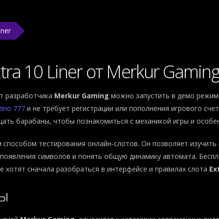
iner
tra 10 Liner от Merkur Gami
т разработчика
Merkur Gaming
можно запустить в демо режиме
zino 777
и не требует регистрации или пополнения игрового сче
щать барабаны, чтобы познакомиться с механикой игры и особе
 способом тестирования онлайн-слотов. Он позволяет изучить 
 появления символов и понять общую динамику автомата. Беспл
е хотят сначала разобраться в интерфейсе и правилах слота
Ex
ры