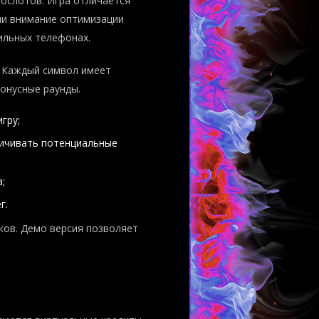
еослотов. Игра отличается
ли внимание оптимизации
ильных телефонах.
. Каждый символ имеет
онусные раунды.
гру;
личивать потенциальные
;
г.
ков. Демо версия позволяет