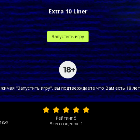
Extra 10 Liner
Запустить игру
жимая "Запустить игру", вы подтверждаете что Вам есть 18 лет
Рейтинг
5
юда
Всего оценок:
1