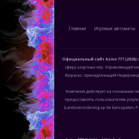
Главная
Игровые автоматы
Официальный сайт
Azino 777
(2026)
о
сферу азартных игр. Управляющей ком
Кюрасао, принадлежащий Нидерландам
Компания действует на основании ли
предоставлять пользователям услуги 
(Landsverordening op de kansspelen, 