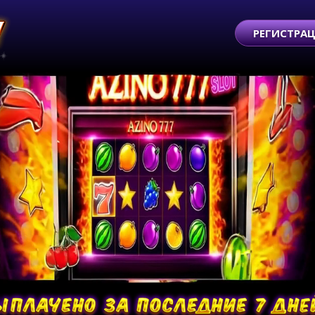
РЕГИСТРА