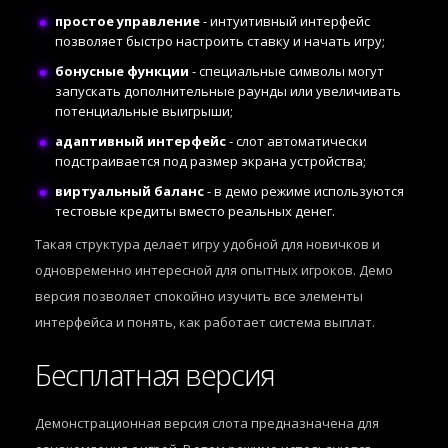
простое управление
- интуитивный интерфейс
позволяет быстро настроить ставку и начать игру;
бонусные функции
- специальные символы могут
запускать дополнительные раунды или увеличивать
потенциальные выигрыши;
адаптивный интерфейс
- слот автоматически
подстраивается под размер экрана устройства;
виртуальный баланс
- в демо режиме используются
тестовые кредиты вместо реальных денег.
Такая структура делает игру удобной для новичков и
одновременно интересной для опытных игроков. Демо
версия позволяет спокойно изучить все элементы
интерфейса и понять, как работает система выплат.
Бесплатная версия
Демонстрационная версия слота предназначена для