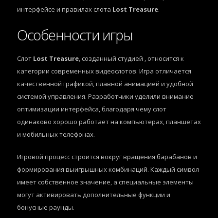
интерфейсе и правилах слота
Lost Treasure
.
Особенности игры
Слот
Lost Treasure
, созданный студией
, относится к
категории современных видеослотов. Игра отличается
качественной графикой, плавной анимацией и удобной
системой управления. Разработчики уделили внимание
оптимизации интерфейса, благодаря чему слот
одинаково хорошо работает на компьютерах, планшетах
и мобильных телефонах.
Игровой процесс строится вокруг вращения барабанов и
формирования выигрышных комбинаций. Каждый символ
имеет собственное значение, а специальные элементы
могут активировать дополнительные функции и
бонусные раунды.