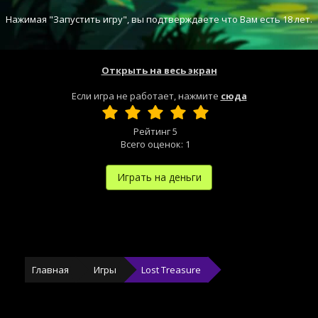
Нажимая "Запустить игру", вы подтверждаете что Вам есть 18 лет.
Открыть на весь экран
Если игра не работает, нажмите
сюда
Рейтинг
5
Всего оценок:
1
Играть на деньги
Главная
Игры
Lost Treasure