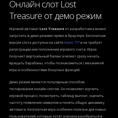
Онлайн слот Lost
Treasure от демо режим
Игровой автомат
Lost Treasure
от разработчика
можно
запустить в демо режиме прямо в браузере. Бесплатная
версия слота доступна на сайте
Azino 777
и не требует
регистрации или пополнения игрового счета. Игрок
получает виртуальный баланс и может сразу начать
вращать барабаны, чтобы познакомиться с механикой
игры и особенностями бонусных функций.
Демо режим является популярным способом
тестирования онлайн-слотов. Он позволяет изучить
игровой процесс, посмотреть таблицу выплат, оценить
частоту появления символов и понять общую динамику
автомата. Бесплатная игра особенно полезна для новых
пользователей, которые хотят сначала разобраться в