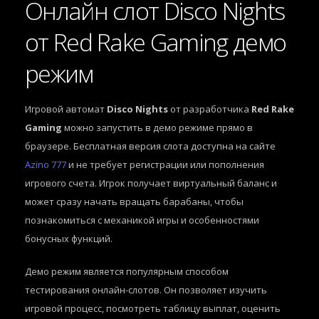
Онлайн слот Disco Nights
от Red Rake Gaming демо
режим
Игровой автомат
Disco Nights
от разработчика
Red Rake
Gaming
можно запустить в демо режиме прямо в
браузере. Бесплатная версия слота доступна на сайте
Azino 777
и не требует регистрации или пополнения
игрового счета. Игрок получает виртуальный баланс и
может сразу начать вращать барабаны, чтобы
познакомиться с механикой игры и особенностями
бонусных функций.
Демо режим является популярным способом
тестирования онлайн-слотов. Он позволяет изучить
игровой процесс, посмотреть таблицу выплат, оценить