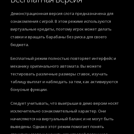
Демонстрационная версия слота предназначена для
ознакомления с игрой. В этом режиме используются
виртуальные кредиты, поэтому игрок может делать
ставки и вращать барабаны без риска для своего
бюджета.
Бесплатный режим полностью повторяет интерфейс и
механику оригинального автомата. Вы можете
тестировать различные размеры ставок, изучать
таблицу выплат и наблюдать за тем, как активируются
бонусные функции.
Следует учитывать, что выигрыши в демо версии носят
исключительно ознакомительный характер. Они
начисляются на виртуальный баланс и не могут быть
выведены. Однако этот режим помогает понять