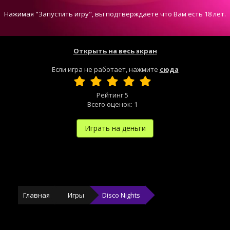
Нажимая "Запустить игру", вы подтверждаете что Вам есть 18 лет.
Открыть на весь экран
Если игра не работает, нажмите
сюда
Рейтинг
5
Всего оценок:
1
Играть на деньги
Главная
Игры
Disco Nights