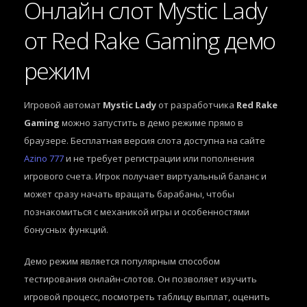
Онлайн слот Mystic Lady
от Red Rake Gaming демо
режим
Игровой автомат
Mystic Lady
от разработчика
Red Rake
Gaming
можно запустить в демо режиме прямо в
браузере. Бесплатная версия слота доступна на сайте
Azino 777
и не требует регистрации или пополнения
игрового счета. Игрок получает виртуальный баланс и
может сразу начать вращать барабаны, чтобы
познакомиться с механикой игры и особенностями
бонусных функций.
Демо режим является популярным способом
тестирования онлайн-слотов. Он позволяет изучить
игровой процесс, посмотреть таблицу выплат, оценить