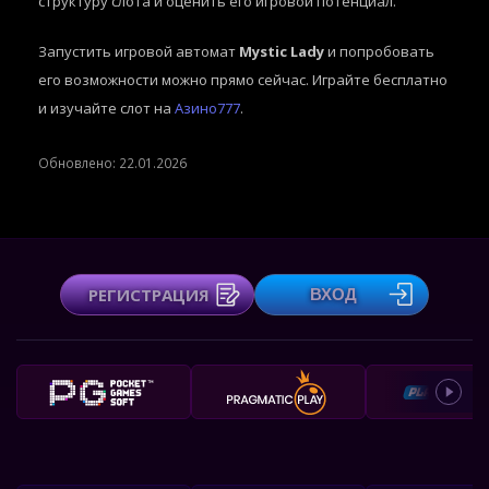
структуру слота и оценить его игровой потенциал.
Запустить игровой автомат
Mystic Lady
и попробовать
его возможности можно прямо сейчас. Играйте бесплатно
и изучайте слот на
Азино777
.
Обновлено:
22.01.2026
РЕГИСТРАЦИЯ
ВХОД