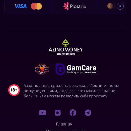
Азартные игры призваны развлекать. Помните, что вы
рискуете деньгами, когда делаете ставки. Не тратьте
больше, чем можете позволить себе проиграть.
Главная