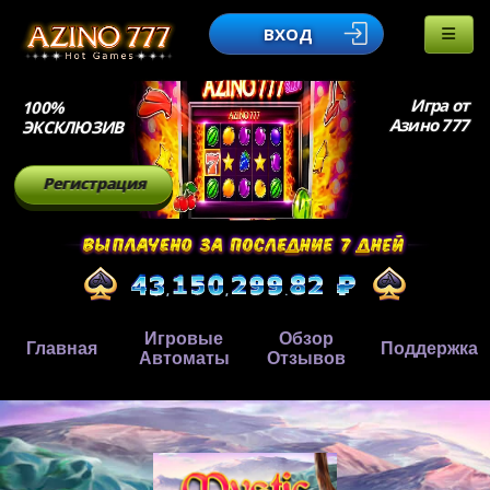
ВХОД
Игра от
100%
Азино 777
ЭКСКЛЮЗИВ
Регистрация
Игровые
Обзор
Главная
Поддержка
Автоматы
Отзывов
,
,
.