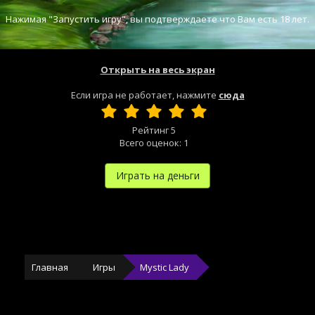
Нажимая "Запустить игру", вы подтверждаете что Вам есть 18 лет.
Открыть на весь экран
Если игра не работает, нажмите
сюда
Рейтинг
5
Всего оценок:
1
Играть на деньги
Главная
Игры
Mystic Lady