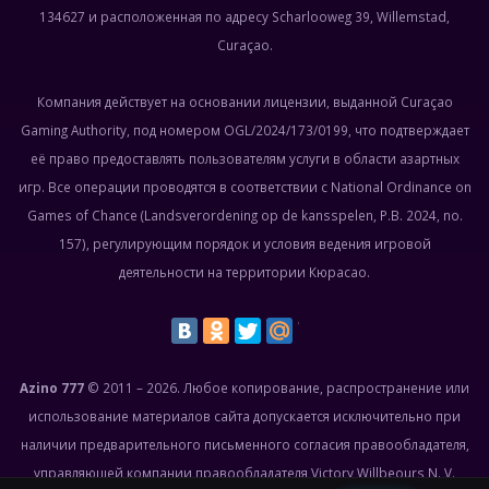
134627 и расположенная по адресу Scharlooweg 39, Willemstad,
Curaçao.
Компания действует на основании лицензии, выданной Curaçao
Gaming Authority, под номером OGL/2024/173/0199, что подтверждает
её право предоставлять пользователям услуги в области азартных
игр. Все операции проводятся в соответствии с National Ordinance on
Games of Chance (Landsverordening op de kansspelen, P.B. 2024, no.
157), регулирующим порядок и условия ведения игровой
деятельности на территории Кюрасао.
Azino 777
© 2011 – 2026. Любое копирование, распространение или
использование материалов сайта допускается исключительно при
наличии предварительного письменного согласия правообладателя,
управляющей компании правообладателя Victory Willbeours N. V.