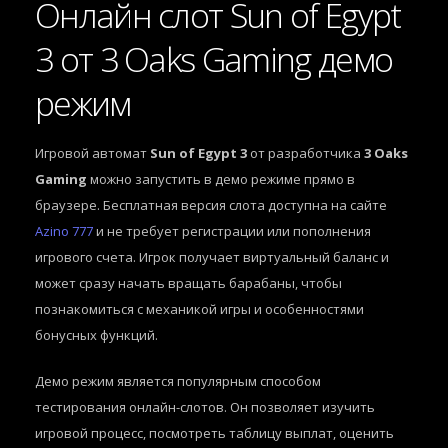
Онлайн слот Sun of Egypt
3 от 3 Oaks Gaming демо
режим
Игровой автомат
Sun of Egypt 3
от разработчика
3 Oaks
Gaming
можно запустить в демо режиме прямо в
браузере. Бесплатная версия слота доступна на сайте
Azino 777
и не требует регистрации или пополнения
игрового счета. Игрок получает виртуальный баланс и
может сразу начать вращать барабаны, чтобы
познакомиться с механикой игры и особенностями
бонусных функций.
Демо режим является популярным способом
тестирования онлайн-слотов. Он позволяет изучить
игровой процесс, посмотреть таблицу выплат, оценить