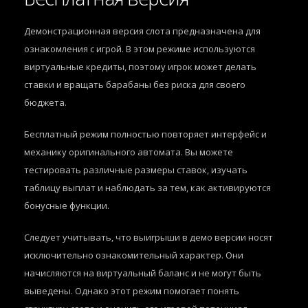
Демонстрационная версия слота предназначена для
ознакомления с игрой. В этом режиме используются
виртуальные кредиты, поэтому игрок может делать
ставки и вращать барабаны без риска для своего
бюджета.
Бесплатный режим полностью повторяет интерфейс и
механику оригинального автомата. Вы можете
тестировать различные размеры ставок, изучать
таблицу выплат и наблюдать за тем, как активируются
бонусные функции.
Следует учитывать, что выигрыши в демо версии носят
исключительно ознакомительный характер. Они
начисляются на виртуальный баланс и не могут быть
выведены. Однако этот режим помогает понять