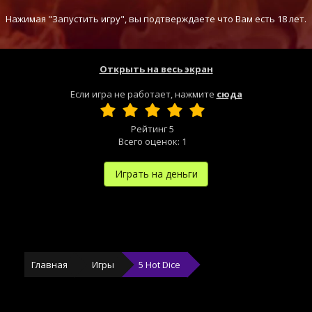
Нажимая "Запустить игру", вы подтверждаете что Вам есть 18 лет.
Открыть на весь экран
Если игра не работает, нажмите
сюда
Рейтинг
5
Всего оценок:
1
Играть на деньги
Главная
Игры
5 Hot Dice