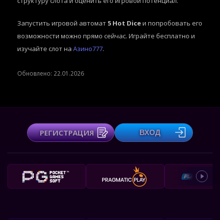
структуру слота и оценить его игровой потенциал.
Запустить игровой автомат
5 Hot Dice
и попробовать его
возможности можно прямо сейчас. Играйте бесплатно и
изучайте слот на
Азино777
.
Обновлено:
22.01.2026
РЕГИСТРАЦИЯ
ВХОД