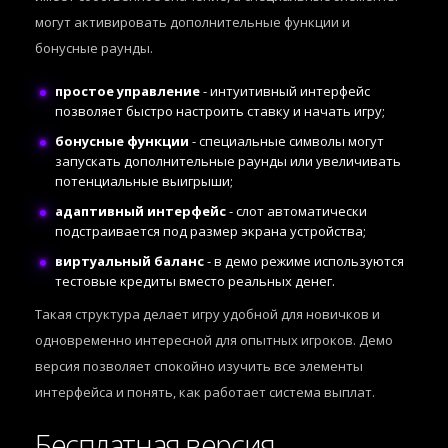
могут активировать дополнительные функции и
бонусные раунды.
простое управление
- интуитивный интерфейс
позволяет быстро настроить ставку и начать игру;
бонусные функции
- специальные символы могут
запускать дополнительные раунды или увеличивать
потенциальные выигрыши;
адаптивный интерфейс
- слот автоматически
подстраивается под размер экрана устройства;
виртуальный баланс
- в демо режиме используются
тестовые кредиты вместо реальных денег.
Такая структура делает игру удобной для новичков и
одновременно интересной для опытных игроков. Демо
версия позволяет спокойно изучить все элементы
интерфейса и понять, как работает система выплат.
Бесплатная версия