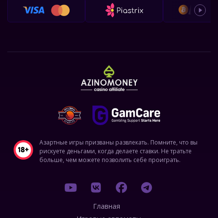
Азартные игры призваны развлекать. Помните, что вы
рискуете деньгами, когда делаете ставки. Не тратьте
больше, чем можете позволить себе проиграть.
Главная