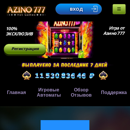
ВХОД
Игра от
100%
Азино 777
ЭКСКЛЮЗИВ
Регистрация
Игровые
Обзор
Главная
Поддержка
Автоматы
Отзывов
,
,
.