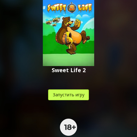
Sweet Life 2
Запустить игру