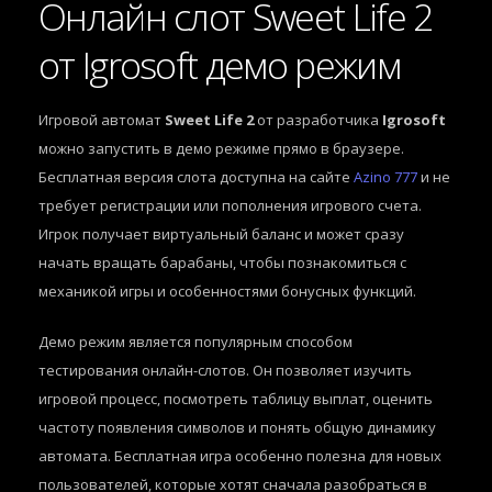
Онлайн слот Sweet Life 2
от Igrosoft демо режим
Игровой автомат
Sweet Life 2
от разработчика
Igrosoft
можно запустить в демо режиме прямо в браузере.
Бесплатная версия слота доступна на сайте
Azino 777
и не
требует регистрации или пополнения игрового счета.
Игрок получает виртуальный баланс и может сразу
начать вращать барабаны, чтобы познакомиться с
механикой игры и особенностями бонусных функций.
Демо режим является популярным способом
тестирования онлайн-слотов. Он позволяет изучить
игровой процесс, посмотреть таблицу выплат, оценить
частоту появления символов и понять общую динамику
автомата. Бесплатная игра особенно полезна для новых
пользователей, которые хотят сначала разобраться в