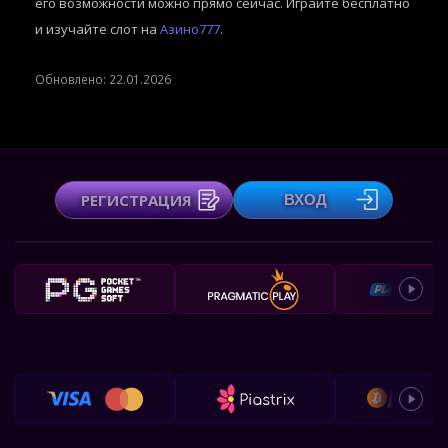
его возможности можно прямо сейчас. Играйте бесплатно
и изучайте слот на
Азино777
.
Обновлено:
22.01.2026
РЕГИСТРАЦИЯ
ВХОД