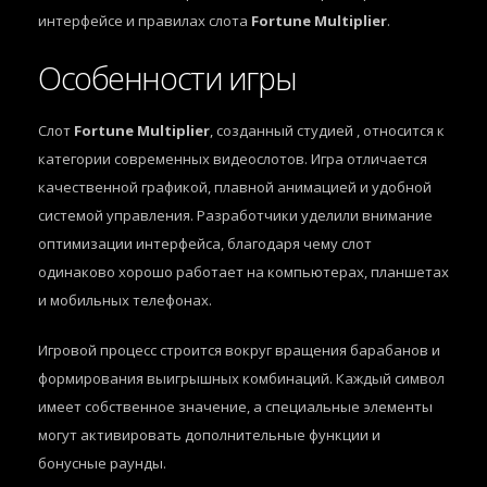
интерфейсе и правилах слота
Fortune Multiplier
.
Особенности игры
Слот
Fortune Multiplier
, созданный студией
, относится к
категории современных видеослотов. Игра отличается
качественной графикой, плавной анимацией и удобной
системой управления. Разработчики уделили внимание
оптимизации интерфейса, благодаря чему слот
одинаково хорошо работает на компьютерах, планшетах
и мобильных телефонах.
Игровой процесс строится вокруг вращения барабанов и
формирования выигрышных комбинаций. Каждый символ
имеет собственное значение, а специальные элементы
могут активировать дополнительные функции и
бонусные раунды.