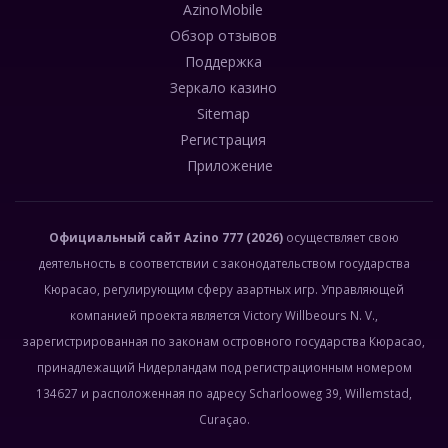
AzinoMobile
Обзор отзывов
Поддержка
Зеркало казино
Sitemap
Регистрация
Приложение
Официальный сайт
Azino 777
(2026)
осуществляет свою
деятельность в соответствии с законодательством государства
Кюрасао, регулирующим сферу азартных игр. Управляющей
компанией проекта является Victory Willbeours N. V.,
зарегистрированная по законам островного государства Кюрасао,
принадлежащий Нидерландам под регистрационным номером
134627 и расположенная по адресу Scharlooweg 39, Willemstad,
Curaçao.