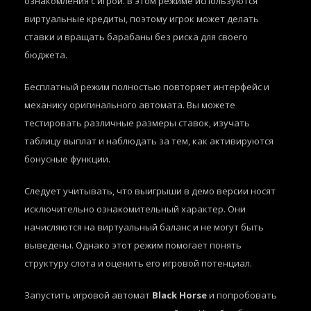
ознакомления с игрой. В этом режиме используются
виртуальные кредиты, поэтому игрок может делать
ставки и вращать барабаны без риска для своего
бюджета.
Бесплатный режим полностью повторяет интерфейс и
механику оригинального автомата. Вы можете
тестировать различные размеры ставок, изучать
таблицу выплат и наблюдать за тем, как активируются
бонусные функции.
Следует учитывать, что выигрыши в демо версии носят
исключительно ознакомительный характер. Они
начисляются на виртуальный баланс и не могут быть
выведены. Однако этот режим помогает понять
структуру слота и оценить его игровой потенциал.
Запустить игровой автомат
Black Horse
и попробовать