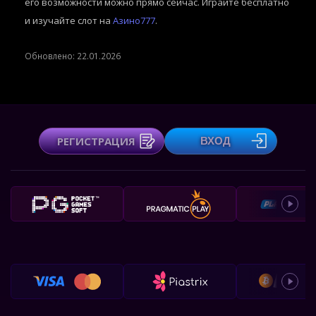
его возможности можно прямо сейчас. Играйте бесплатно
и изучайте слот на
Азино777
.
Обновлено:
22.01.2026
РЕГИСТРАЦИЯ
ВХОД