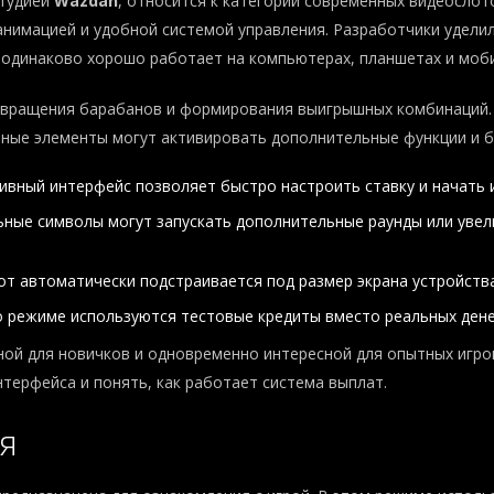
студией
Wazdan
, относится к категории современных видеослот
анимацией и удобной системой управления. Разработчики удели
 одинаково хорошо работает на компьютерах, планшетах и моб
г вращения барабанов и формирования выигрышных комбинаций
ьные элементы могут активировать дополнительные функции и б
ивный интерфейс позволяет быстро настроить ставку и начать и
ьные символы могут запускать дополнительные раунды или уве
от автоматически подстраивается под размер экрана устройства
о режиме используются тестовые кредиты вместо реальных дене
бной для новичков и одновременно интересной для опытных игро
нтерфейса и понять, как работает система выплат.
я