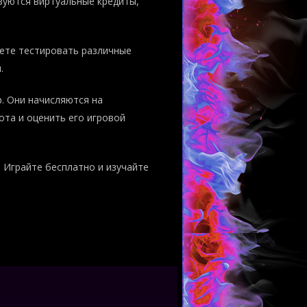
зуются виртуальные кредиты,
ете тестировать различные
.
. Они начисляются на
ота и оценить его игровой
 Играйте бесплатно и изучайте