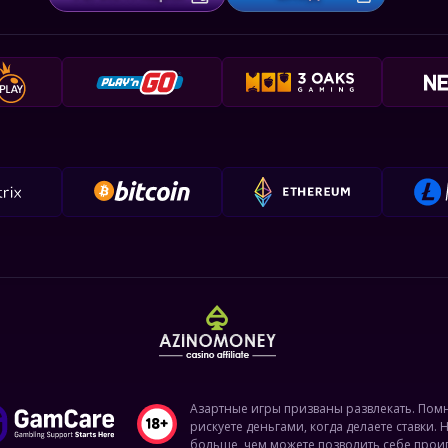
Азартные игры призваны развлекать. Помн
рискуете деньгами, когда делаете ставки. 
больше, чем можете позволить себе проиг