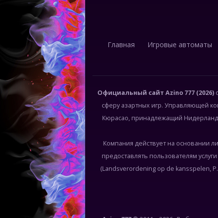
Главная
Игровые автоматы
Официальный сайт
Azino 777
(2026)
о
сферу азартных игр. Управляющей ком
Кюрасао, принадлежащий Нидерландам
Компания действует на основании ли
предоставлять пользователям услуги 
(Landsverordening op de kansspelen, 