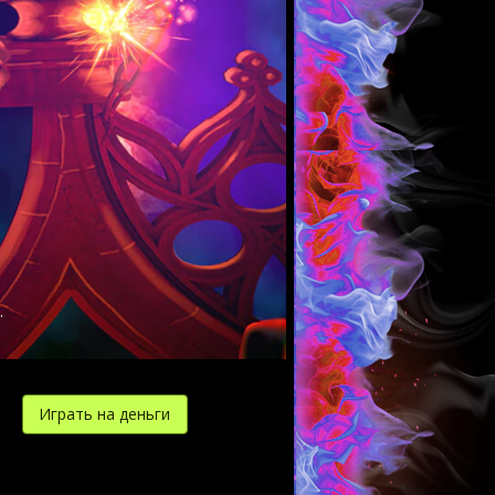
.
Играть на деньги