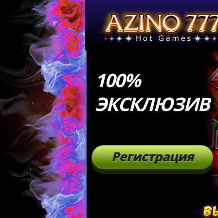
 рублей
100%
ЭКСКЛЮЗИВ
епозита
Регистрация