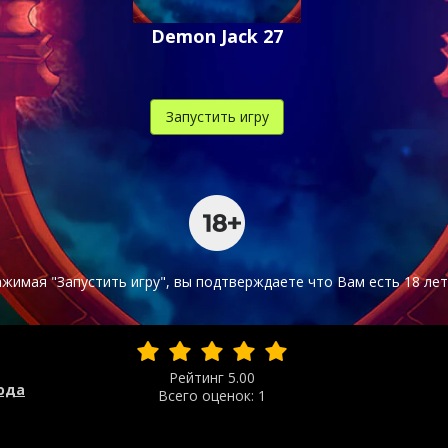
Demon Jack 27
Запустить игру
жимая "Запустить игру", вы подтверждаете что Вам есть 18 лет
Рейтинг
5.00
юда
Всего оценок:
1