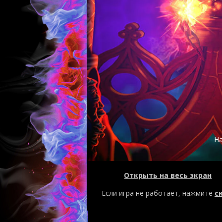
На
Открыть на весь экран
Если игра не работает, нажмите
с