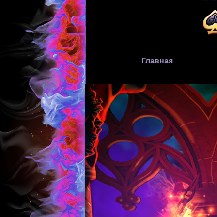
Главная