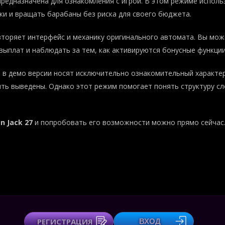
редназначена для ознакомления с игрой. В этом режиме исполь
ки и вращать барабаны без риска для своего бюджета.
торяет интерфейс и механику оригинального автомата. Вы мож
выплат и наблюдать за тем, как активируются бонусные функции
 в демо версии носят исключительно ознакомительный характер
ыть выведены. Однако этот режим помогает понять структуру сл
 Jack 27
и попробовать его возможности можно прямо сейчас.
РЕГИСТРАЦИЯ
ВХОД