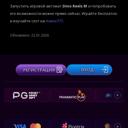
Запустить игровой автомат
Dino Reels 81
и попробовать
его возможности можно прямо сейчас. Играйте бесплатно
и изучайте слот на
Азино777
.
Обновлено:
22.01.2026
РЕГИСТРАЦИЯ
ВХОД