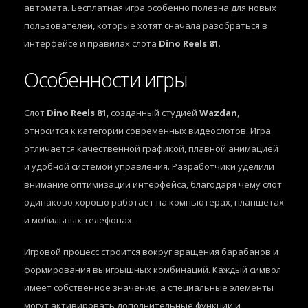
автомата. Бесплатная игра особенно полезна для новых
пользователей, которые хотят сначала разобраться в
интерфейсе и правилах слота
Dino Reels 81
.
Особенности игры
Слот
Dino Reels 81
, созданный студией
Wazdan
,
относится к категории современных видеослотов. Игра
отличается качественной графикой, плавной анимацией
и удобной системой управления. Разработчики уделили
внимание оптимизации интерфейса, благодаря чему слот
одинаково хорошо работает на компьютерах, планшетах
и мобильных телефонах.
Игровой процесс строится вокруг вращения барабанов и
формирования выигрышных комбинаций. Каждый символ
имеет собственное значение, а специальные элементы
могут активировать дополнительные функции и