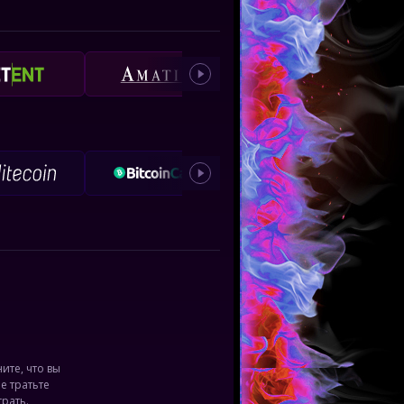
ите, что вы
Не тратьте
рать.