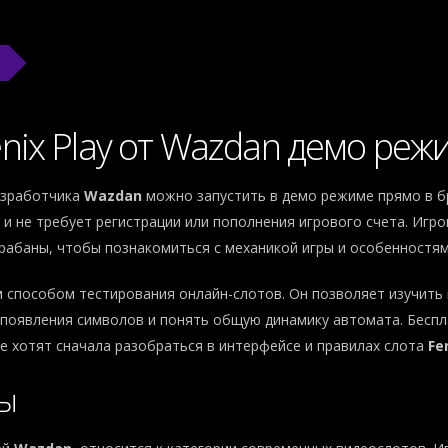
nix Play от Wazdan демо реж
азработчика
Wazdan
можно запустить в демо режиме прямо в бр
7
и не требует регистрации или пополнения игрового счета. Игр
рабаны, чтобы познакомиться с механикой игры и особенностям
 способом тестирования онлайн-слотов. Он позволяет изучить 
 появления символов и понять общую динамику автомата. Беспл
е хотят сначала разобраться в интерфейсе и правилах слота
Fe
ры