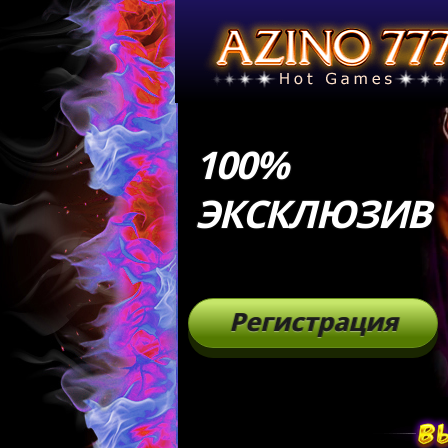
 рублей
100%
ЭКСКЛЮЗИВ
епозита
Регистрация