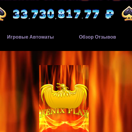
,
,
.
Игровые Автоматы
Обзор Отзывов