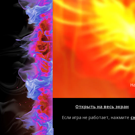
На
Открыть на весь экран
Если игра не работает, нажмите
с