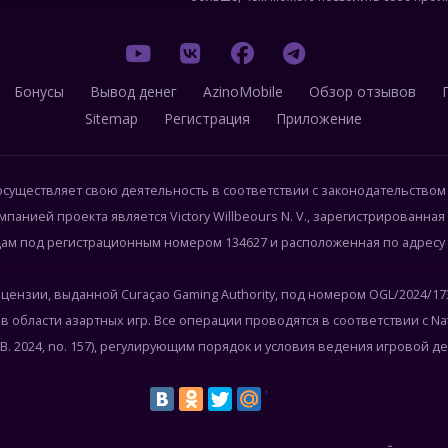
Бонусы
Вывод денег
AzinoMobile
Обзор отзывов
Sitemap
Регистрация
Приложение
существляет свою деятельность в соответствии с законодательством
панией проекта является Victory Willbeours N. V., зарегистрированная
 под регистрационным номером 134627 и расположенная по адресу Sch
цензии, выданной Curaçao Gaming Authority, под номером OGL/2024/17
в области азартных игр. Все операции проводятся в соответствии с Nat
P.B. 2024, no. 157), регулирующим порядок и условия ведения игровой 