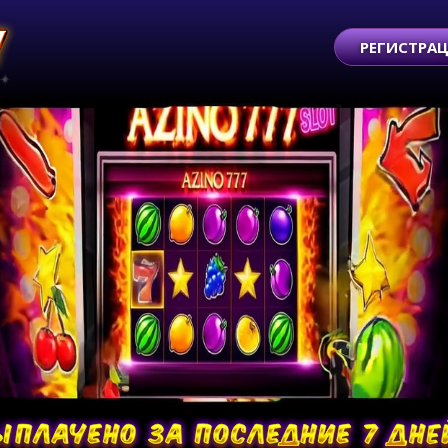
РЕГИСТРА