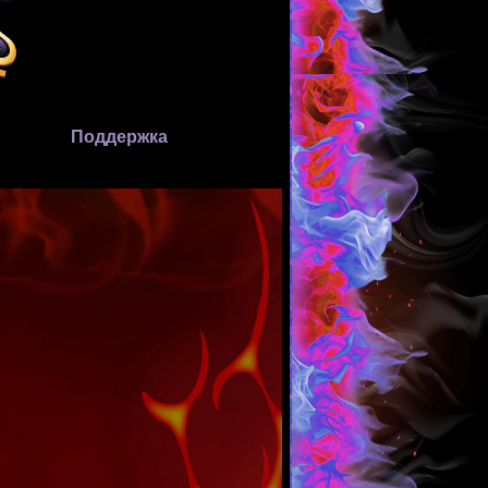
Поддержка