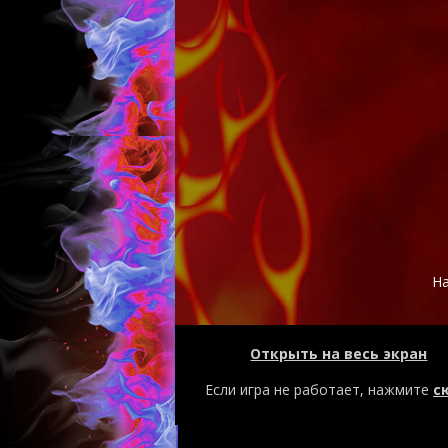
На
Открыть на весь экран
Если игра не работает, нажмите
с