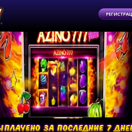
РЕГИСТРА