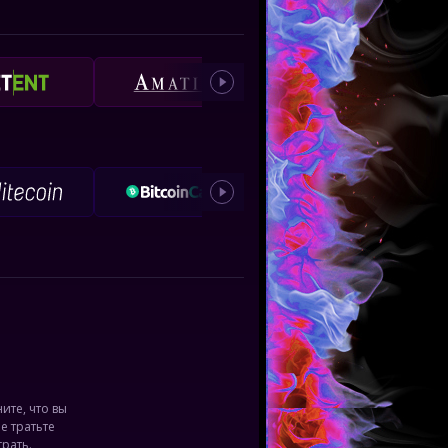
ите, что вы
Не тратьте
рать.