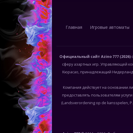
Главная
Игровые автоматы
Официальный сайт
Azino 777
(2026)
о
сферу азартных игр. Управляющей ком
Кюрасао, принадлежащий Нидерландам
Компания действует на основании ли
предоставлять пользователям услуги 
(Landsverordening op de kansspelen, 