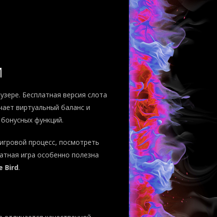
м
узере. Бесплатная версия слота
учает виртуальный баланс и
 бонусных функций.
игровой процесс, посмотреть
атная игра особенно полезна
e Bird
.