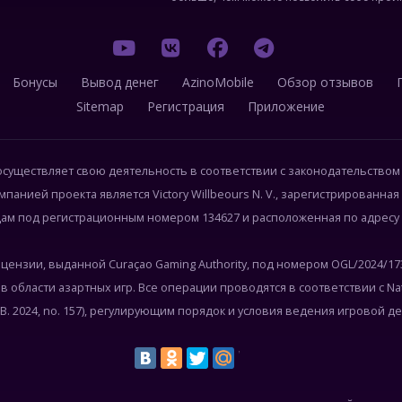
Бонусы
Вывод денег
AzinoMobile
Обзор отзывов
Sitemap
Регистрация
Приложение
существляет свою деятельность в соответствии с законодательством
панией проекта является Victory Willbeours N. V., зарегистрированная
 под регистрационным номером 134627 и расположенная по адресу Sch
цензии, выданной Curaçao Gaming Authority, под номером OGL/2024/17
в области азартных игр. Все операции проводятся в соответствии с Nat
P.B. 2024, no. 157), регулирующим порядок и условия ведения игровой 