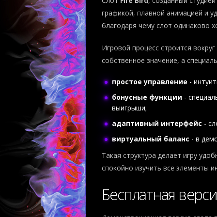
Слот
Fire Bird
, созданный студие
графикой, плавной анимацией и у
благодаря чему слот одинаково 
Игровой процесс строится вокру
собственное значение, а специал
простое управление
- интуит
бонусные функции
- специал
выигрыши;
адаптивный интерфейс
- сл
виртуальный баланс
- в дем
Такая структура делает игру удо
спокойно изучить все элементы и
Бесплатная верси