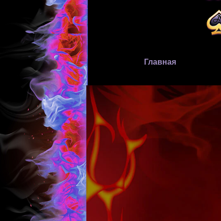
Главная