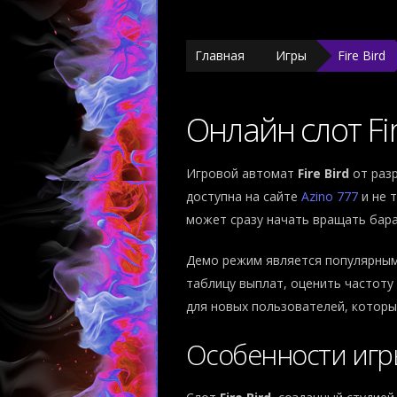
Главная
Игры
Fire Bird
Онлайн слот Fi
Игровой автомат
Fire Bird
от раз
доступна на сайте
Azino 777
и не 
может сразу начать вращать бара
Демо режим является популярным
таблицу выплат, оценить частоту
для новых пользователей, которы
Особенности иг