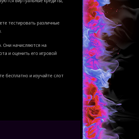
зуются виртуальные кредиты,
ете тестировать различные
.
. Они начисляются на
ота и оценить его игровой
е бесплатно и изучайте слот