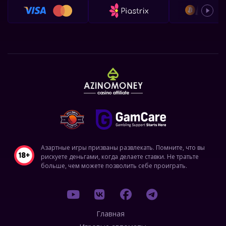
Азартные игры призваны развлекать. Помните, что вы
рискуете деньгами, когда делаете ставки. Не тратьте
больше, чем можете позволить себе проиграть.
Главная