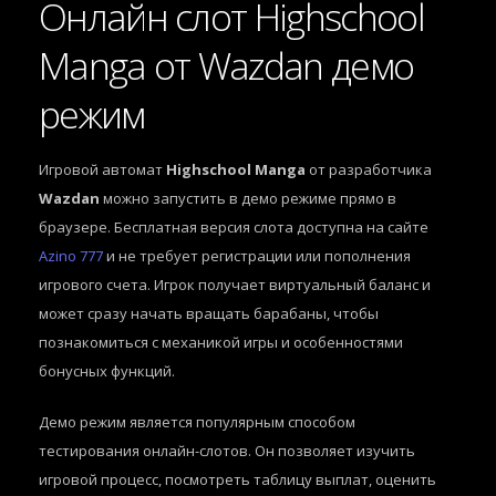
Онлайн слот Highschool
Manga от Wazdan демо
режим
Игровой автомат
Highschool Manga
от разработчика
Wazdan
можно запустить в демо режиме прямо в
браузере. Бесплатная версия слота доступна на сайте
Azino 777
и не требует регистрации или пополнения
игрового счета. Игрок получает виртуальный баланс и
может сразу начать вращать барабаны, чтобы
познакомиться с механикой игры и особенностями
бонусных функций.
Демо режим является популярным способом
тестирования онлайн-слотов. Он позволяет изучить
игровой процесс, посмотреть таблицу выплат, оценить