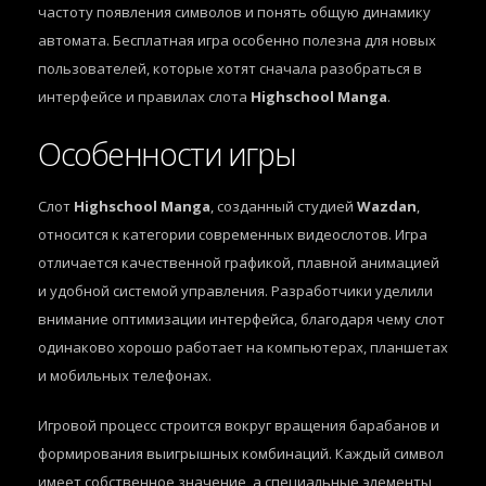
частоту появления символов и понять общую динамику
автомата. Бесплатная игра особенно полезна для новых
пользователей, которые хотят сначала разобраться в
интерфейсе и правилах слота
Highschool Manga
.
Особенности игры
Слот
Highschool Manga
, созданный студией
Wazdan
,
относится к категории современных видеослотов. Игра
отличается качественной графикой, плавной анимацией
и удобной системой управления. Разработчики уделили
внимание оптимизации интерфейса, благодаря чему слот
одинаково хорошо работает на компьютерах, планшетах
и мобильных телефонах.
Игровой процесс строится вокруг вращения барабанов и
формирования выигрышных комбинаций. Каждый символ
имеет собственное значение, а специальные элементы