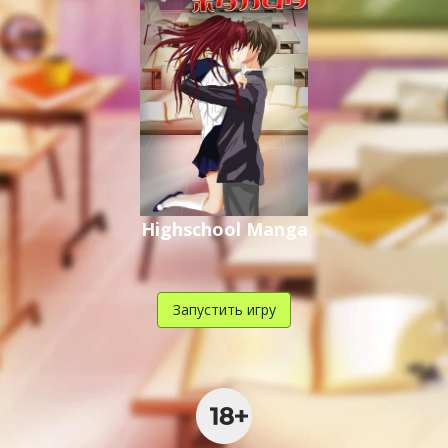
Highschool Manga
Запустить игру