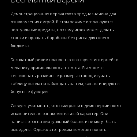
Демонстрационная версия слота предназначена для
ознакомления с игрой. В этом режиме используются
виртуальные кредиты, поэтому игрок может делать
ставки и вращать барабаны без риска для своего
бюджета.
Бесплатный режим полностью повторяет интерфейс и
механику оригинального автомата. Вы можете
тестировать различные размеры ставок, изучать
таблицу выплат и наблюдать за тем, как активируются
бонусные функции.
Следует учитывать, что выигрыши в демо версии носят
исключительно ознакомительный характер. Они
начисляются на виртуальный баланс и не могут быть
выведены. Однако этот режим помогает понять