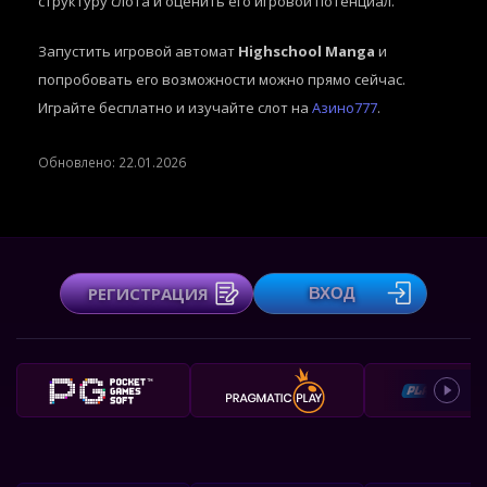
структуру слота и оценить его игровой потенциал.
Запустить игровой автомат
Highschool Manga
и
попробовать его возможности можно прямо сейчас.
Играйте бесплатно и изучайте слот на
Азино777
.
Обновлено:
22.01.2026
РЕГИСТРАЦИЯ
ВХОД