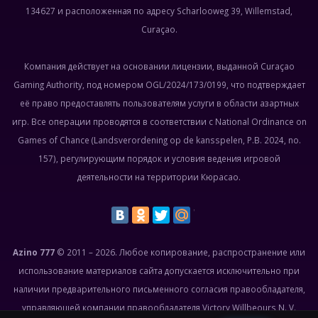
134627 и расположенная по адресу Scharlooweg 39, Willemstad,
Curaçao.
Компания действует на основании лицензии, выданной Curaçao
Gaming Authority, под номером OGL/2024/173/0199, что подтверждает
её право предоставлять пользователям услуги в области азартных
игр. Все операции проводятся в соответствии с National Ordinance on
Games of Chance (Landsverordening op de kansspelen, P.B. 2024, no.
157), регулирующим порядок и условия ведения игровой
деятельности на территории Кюрасао.
Azino 777
© 2011 – 2026. Любое копирование, распространение или
использование материалов сайта допускается исключительно при
наличии предварительного письменного согласия правообладателя,
управляющей компании правообладателя Victory Willbeours N. V.