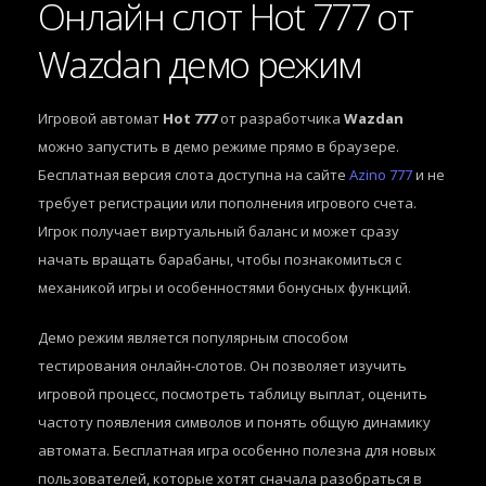
Онлайн слот Hot 777 от
Wazdan демо режим
Игровой автомат
Hot 777
от разработчика
Wazdan
можно запустить в демо режиме прямо в браузере.
Бесплатная версия слота доступна на сайте
Azino 777
и не
требует регистрации или пополнения игрового счета.
Игрок получает виртуальный баланс и может сразу
начать вращать барабаны, чтобы познакомиться с
механикой игры и особенностями бонусных функций.
Демо режим является популярным способом
тестирования онлайн-слотов. Он позволяет изучить
игровой процесс, посмотреть таблицу выплат, оценить
частоту появления символов и понять общую динамику
автомата. Бесплатная игра особенно полезна для новых
пользователей, которые хотят сначала разобраться в