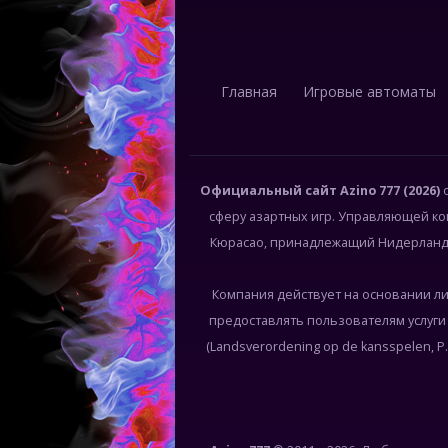
Главная
Игровые автоматы
Официальный сайт
Azino 777
(2026)
о
сферу азартных игр. Управляющей ком
Кюрасао, принадлежащий Нидерландам
Компания действует на основании ли
предоставлять пользователям услуги 
(Landsverordening op de kansspelen, 