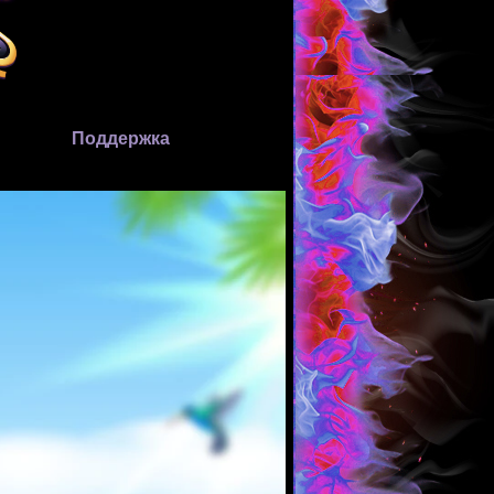
Поддержка