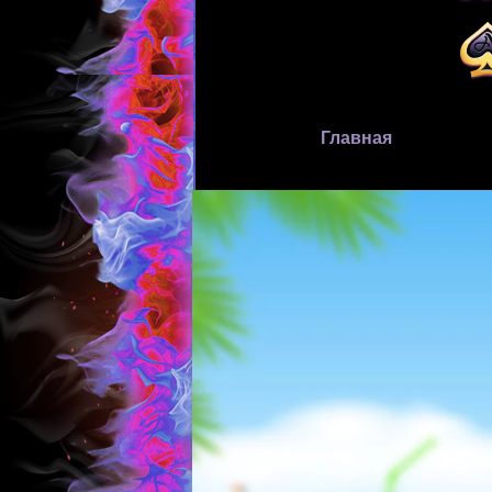
Главная