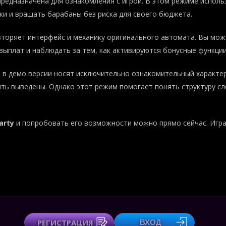
редназначена для ознакомления с игрой. В этом режиме исполь
ки и вращать барабаны без риска для своего бюджета.
торяет интерфейс и механику оригинального автомата. Вы мож
выплат и наблюдать за тем, как активируются бонусные функции
 в демо версии носят исключительно ознакомительный характер
ыть выведены. Однако этот режим помогает понять структуру сл
arty
и попробовать его возможности можно прямо сейчас. Игра
РЕГИСТРАЦИЯ
ВХОД