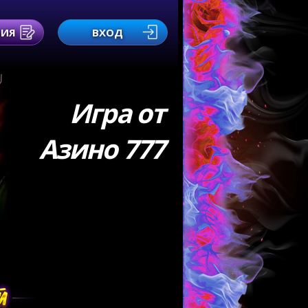
ЦИЯ
ВХОД
Игра от
FREE SP
BOOST
Азино 777
Регист