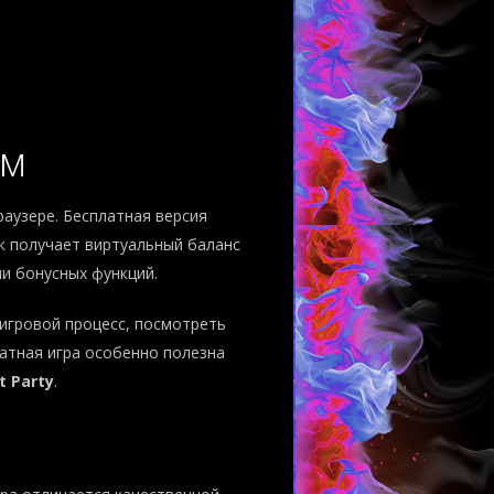
им
аузере. Бесплатная версия
ок получает виртуальный баланс
и бонусных функций.
игровой процесс, посмотреть
атная игра особенно полезна
t Party
.