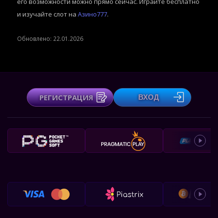
его возможности можно прямо сейчас. Играйте бесплатно
и изучайте слот на
Азино777
.
Обновлено:
22.01.2026
РЕГИСТРАЦИЯ
ВХОД