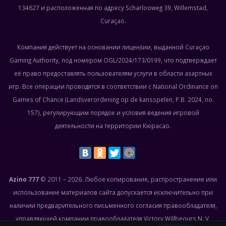
134627 и расположенная по адресу Scharlooweg 39, Willemstad,
Curaçao.
Компания действует на основании лицензии, выданной Curaçao
Gaming Authority, под номером OGL/2024/173/0199, что подтверждает
её право предоставлять пользователям услуги в области азартных
игр. Все операции проводятся в соответствии с National Ordinance on
Games of Chance (Landsverordening op de kansspelen, P.B. 2024, no.
157), регулирующим порядок и условия ведения игровой
деятельности на территории Кюрасао.
Azino 777
© 2011 – 2026. Любое копирование, распространение или
использование материалов сайта допускается исключительно при
наличии предварительного письменного согласия правообладателя,
управляющей компании правообладателя Victory Willbeours N. V.