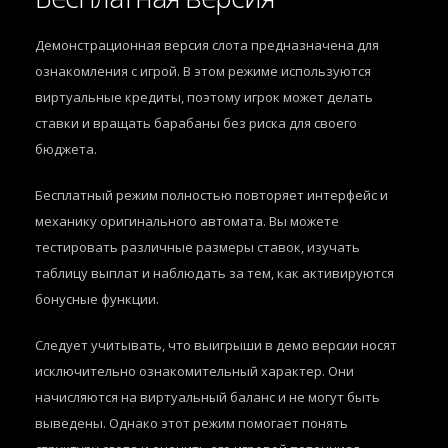
Демонстрационная версия слота предназначена для
ознакомления с игрой. В этом режиме используются
виртуальные кредиты, поэтому игрок может делать
ставки и вращать барабаны без риска для своего
бюджета.
Бесплатный режим полностью повторяет интерфейс и
механику оригинального автомата. Вы можете
тестировать различные размеры ставок, изучать
таблицу выплат и наблюдать за тем, как активируются
бонусные функции.
Следует учитывать, что выигрыши в демо версии носят
исключительно ознакомительный характер. Они
начисляются на виртуальный баланс и не могут быть
выведены. Однако этот режим помогает понять