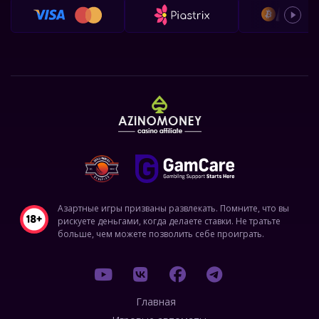
Азартные игры призваны развлекать. Помните, что вы
рискуете деньгами, когда делаете ставки. Не тратьте
больше, чем можете позволить себе проиграть.
Главная