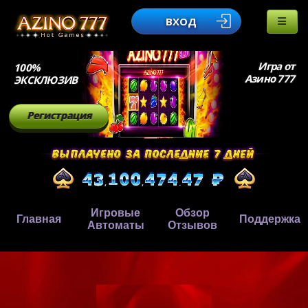
ВХОД
Игра от
100%
Азино 777
ЭКСКЛЮЗИВ
Регистрация
Игровые
Обзор
Главная
Поддержка
Автоматы
Отзывов
,
,
.