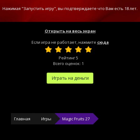
Нажимая "Запустить игру", вы подтверждаете что Вам есть 18 лет.
Открыть на весь экран
Если игра не работает, нажмите
сюда
Рейтинг
5
Всего оценок:
1
Играть на деньги
Главная
Игры
Magic Fruits 27