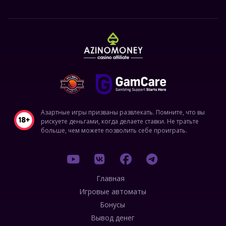
Азартные игры призваны развлекать. Помните, что вы
рискуете деньгами, когда делаете ставки. Не тратьте
больше, чем можете позволить себе проиграть.
Главная
Игровые автоматы
Бонусы
Вывод денег