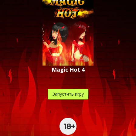
Magic Hot 4
Запустить игру