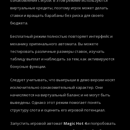
ознакомления с игрой. В этом режиме используются
виртуальные кредиты, поэтому игрок может делать
ставки и вращать барабаны без риска для своего
бюджета.
Бесплатный режим полностью повторяет интерфейс и
механику оригинального автомата. Вы можете
тестировать различные размеры ставок, изучать
таблицу выплат и наблюдать за тем, как активируются
бонусные функции.
Следует учитывать, что выигрыши в демо версии носят
исключительно ознакомительный характер. Они
начисляются на виртуальный баланс и не могут быть
выведены. Однако этот режим помогает понять
структуру слота и оценить его игровой потенциал.
Запустить игровой автомат
Magic Hot 4
и попробовать