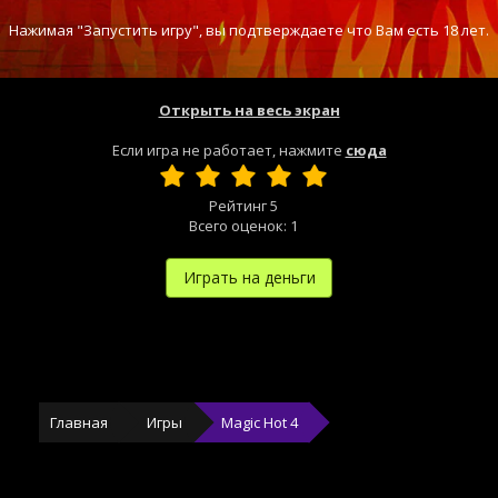
Нажимая "Запустить игру", вы подтверждаете что Вам есть 18 лет.
Открыть на весь экран
Если игра не работает, нажмите
сюда
Рейтинг
5
Всего оценок:
1
Играть на деньги
Главная
Игры
Magic Hot 4