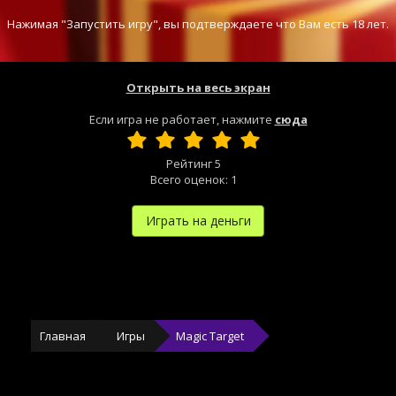
Нажимая "Запустить игру", вы подтверждаете что Вам есть 18 лет.
Открыть на весь экран
Если игра не работает, нажмите
сюда
Рейтинг
5
Всего оценок:
1
Играть на деньги
Главная
Игры
Magic Target