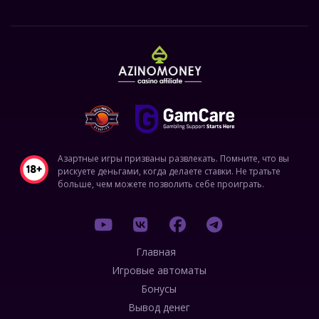
Азартные игры призваны развлекать. Помните, что вы
рискуете деньгами, когда делаете ставки. Не тратьте
больше, чем можете позволить себе проиграть.
Главная
Игровые автоматы
Бонусы
Вывод денег