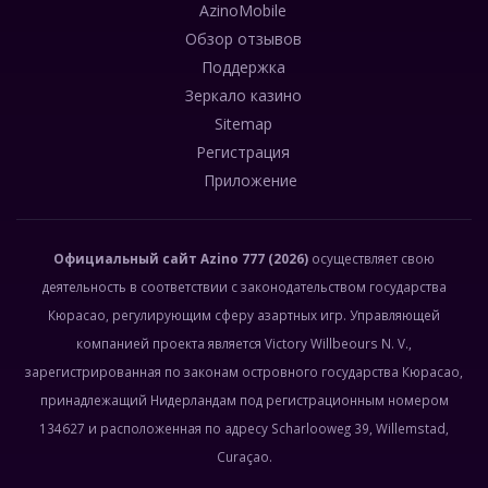
AzinoMobile
Обзор отзывов
Поддержка
Зеркало казино
Sitemap
Регистрация
Приложение
Официальный сайт
Azino 777
(2026)
осуществляет свою
деятельность в соответствии с законодательством государства
Кюрасао, регулирующим сферу азартных игр. Управляющей
компанией проекта является Victory Willbeours N. V.,
зарегистрированная по законам островного государства Кюрасао,
принадлежащий Нидерландам под регистрационным номером
134627 и расположенная по адресу Scharlooweg 39, Willemstad,
Curaçao.