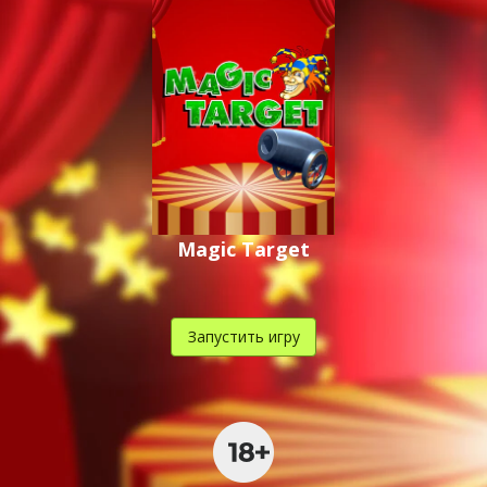
Magic Target
Запустить игру