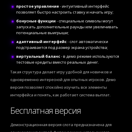
простое управление
- интуитивный интерфейс
позволяет быстро настроить ставку и начать игру;
бонусные функции
- специальные символы могут
запускать дополнительные раунды или увеличивать
потенциальные выигрыши;
адаптивный интерфейс
- слот автоматически
подстраивается под размер экрана устройства;
виртуальный баланс
- в демо режиме используются
тестовые кредиты вместо реальных денег.
Такая структура делает игру удобной для новичков и
одновременно интересной для опытных игроков. Демо
версия позволяет спокойно изучить все элементы
интерфейса и понять, как работает система выплат.
Бесплатная версия
Демонстрационная версия слота предназначена для