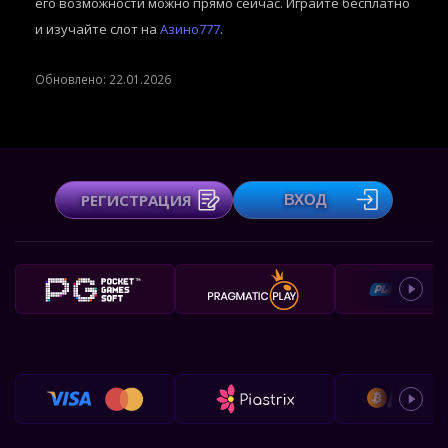
его возможности можно прямо сейчас. Играйте бесплатно
и изучайте слот на
Азино777
.
Обновлено:
22.01.2026
РЕГИСТРАЦИЯ
ВХОД