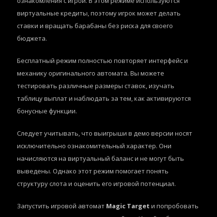
ознакомления с игрой. В этом режиме используются
виртуальные кредиты, поэтому игрок может делать
ставки и вращать барабаны без риска для своего
бюджета.
Бесплатный режим полностью повторяет интерфейс и
механику оригинального автомата. Вы можете
тестировать различные размеры ставок, изучать
таблицу выплат и наблюдать за тем, как активируются
бонусные функции.
Следует учитывать, что выигрыши в демо версии носят
исключительно ознакомительный характер. Они
начисляются на виртуальный баланс и не могут быть
выведены. Однако этот режим помогает понять
структуру слота и оценить его игровой потенциал.
Запустить игровой автомат
Magic Target
и попробовать