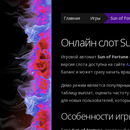
Главная
Игры
Sun of Fo
Онлайн слот Su
Игровой автомат
Sun of Fortune
версия слота доступна на сайте
A
баланс и может сразу начать вра
Демо режим является популярным
таблицу выплат, оценить частоту
для новых пользователей, которы
Особенности иг