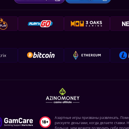
Азартные игры призваны развлекать. Помн
рискуете деньгами, когда делаете ставки. 
больше, чем можете позволить себе проиг