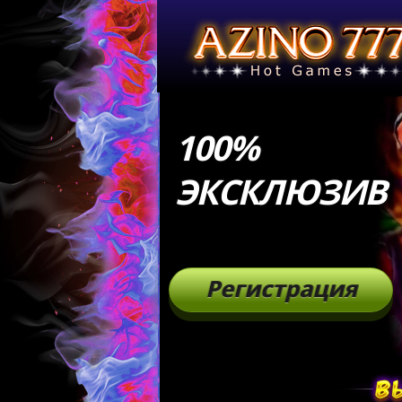
 рублей
100%
ЭКСКЛЮЗИВ
епозита
Регистрация