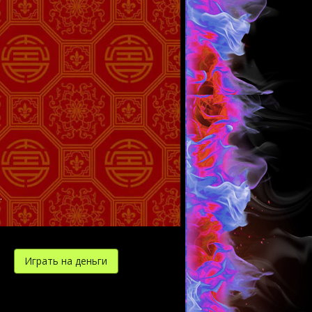
.
Играть на деньги