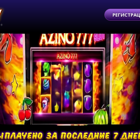
РЕГИСТРА