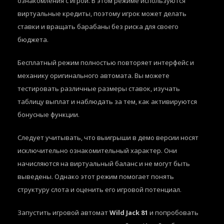
ознакомления с игрой. В этом режиме используются
виртуальные кредиты, поэтому игрок может делать
ставки и вращать барабаны без риска для своего
бюджета.
Бесплатный режим полностью повторяет интерфейс и
механику оригинального автомата. Вы можете
тестировать различные размеры ставок, изучать
таблицу выплат и наблюдать за тем, как активируются
бонусные функции.
Следует учитывать, что выигрыши в демо версии носят
исключительно ознакомительный характер. Они
начисляются на виртуальный баланс и не могут быть
выведены. Однако этот режим помогает понять
структуру слота и оценить его игровой потенциал.
Запустить игровой автомат
Wild Jack 81
и попробовать