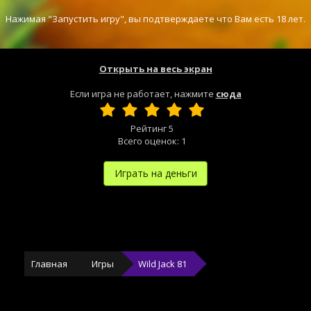
Нажимая "Запустить игру", вы подтверждаете что Вам есть 18 лет.
Открыть на весь экран
Если игра не работает, нажмите
сюда
Рейтинг
5
Всего оценок:
1
Играть на деньги
Главная
Игры
Wild Jack 81