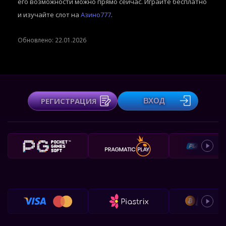
его возможности можно прямо сейчас. Играйте бесплатно
и изучайте слот на
Азино777
.
Обновлено:
22.01.2026
РЕГИСТРАЦИЯ
ВХОД