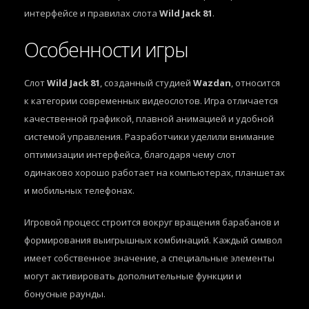
интерфейсе и правилах слота
Wild Jack 81
.
Особенности игры
Слот
Wild Jack 81
, созданный студией
Wazdan
, относится
к категории современных видеослотов. Игра отличается
качественной графикой, плавной анимацией и удобной
системой управления. Разработчики уделили внимание
оптимизации интерфейса, благодаря чему слот
одинаково хорошо работает на компьютерах, планшетах
и мобильных телефонах.
Игровой процесс строится вокруг вращения барабанов и
формирования выигрышных комбинаций. Каждый символ
имеет собственное значение, а специальные элементы
могут активировать дополнительные функции и
бонусные раунды.