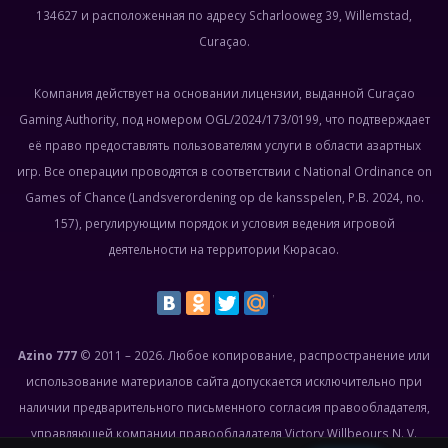
134627 и расположенная по адресу Scharlooweg 39, Willemstad,
Curaçao.
Компания действует на основании лицензии, выданной Curaçao
Gaming Authority, под номером OGL/2024/173/0199, что подтверждает
её право предоставлять пользователям услуги в области азартных
игр. Все операции проводятся в соответствии с National Ordinance on
Games of Chance (Landsverordening op de kansspelen, P.B. 2024, no.
157), регулирующим порядок и условия ведения игровой
деятельности на территории Кюрасао.
Azino 777
© 2011 – 2026. Любое копирование, распространение или
использование материалов сайта допускается исключительно при
наличии предварительного письменного согласия правообладателя,
управляющей компании правообладателя Victory Willbeours N. V.