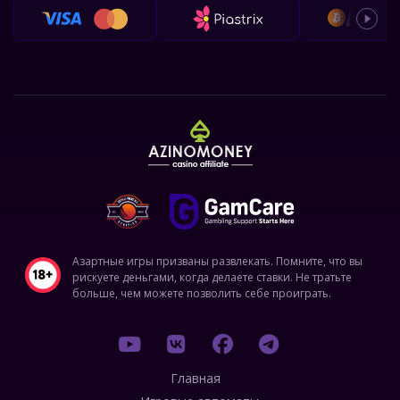
Азартные игры призваны развлекать. Помните, что вы
рискуете деньгами, когда делаете ставки. Не тратьте
больше, чем можете позволить себе проиграть.
Главная