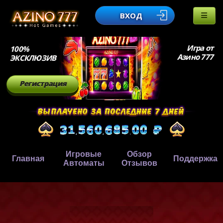
ВХОД
Игра от
100%
Азино 777
ЭКСКЛЮЗИВ
Регистрация
Игровые
Обзор
Главная
Поддержка
Автоматы
Отзывов
,
,
.