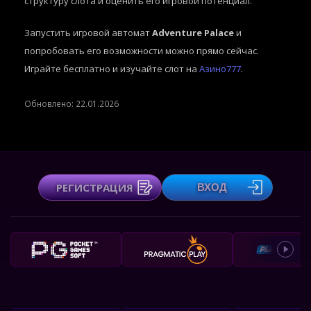
структуру слота и оценить его игровой потенциал.
Запустить игровой автомат
Adventure Palace
и
попробовать его возможности можно прямо сейчас.
Играйте бесплатно и изучайте слот на
Азино777
.
Обновлено:
22.01.2026
РЕГИСТРАЦИЯ
ВХОД