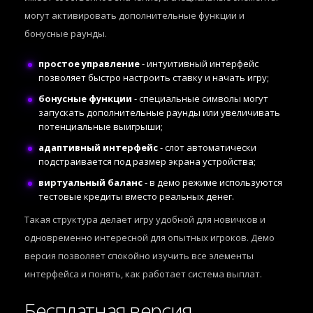
могут активировать дополнительные функции и
бонусные раунды.
простое управление
- интуитивный интерфейс
позволяет быстро настроить ставку и начать игру;
бонусные функции
- специальные символы могут
запускать дополнительные раунды или увеличивать
потенциальные выигрыши;
адаптивный интерфейс
- слот автоматически
подстраивается под размер экрана устройства;
виртуальный баланс
- в демо режиме используются
тестовые кредиты вместо реальных денег.
Такая структура делает игру удобной для новичков и
одновременно интересной для опытных игроков. Демо
версия позволяет спокойно изучить все элементы
интерфейса и понять, как работает система выплат.
Бесплатная версия