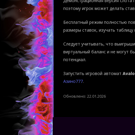
Демонстрационная версия слота п
поэтому игрок может делать став
Бесплатный режим полностью пов
размеры ставок, изучать таблицу 
Следует учитывать, что выигрыши
виртуальный баланс и не могут б
потенциал.
Запустить игровой автомат
Avalo
Азино777
.
Обновлено:
22.01.2026