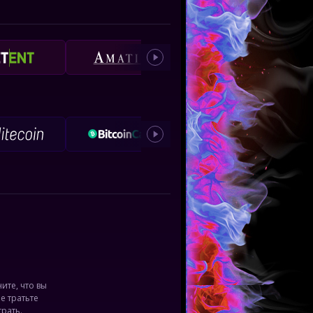
ите, что вы
Не тратьте
рать.