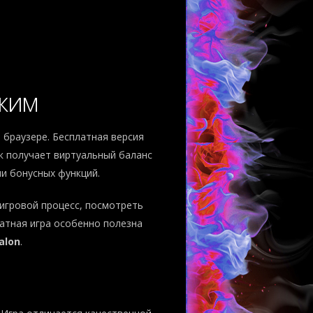
ежим
браузере. Бесплатная версия
ок получает виртуальный баланс
и бонусных функций.
игровой процесс, посмотреть
атная игра особенно полезна
alon
.