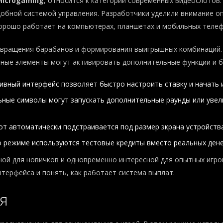
Microgaming
, относится к категории современных видеослотов.
добной системой управления. Разработчики уделили внимание о
хорошо работает на компьютерах, планшетах и мобильных телеф
г вращения барабанов и формирования выигрышных комбинаций
ьные элементы могут активировать дополнительные функции и б
ивный интерфейс позволяет быстро настроить ставку и начать и
ьные символы могут запускать дополнительные раунды или уве
от автоматически подстраивается под размер экрана устройства
о режиме используются тестовые кредиты вместо реальных дене
бной для новичков и одновременно интересной для опытных игро
нтерфейса и понять, как работает система выплат.
я