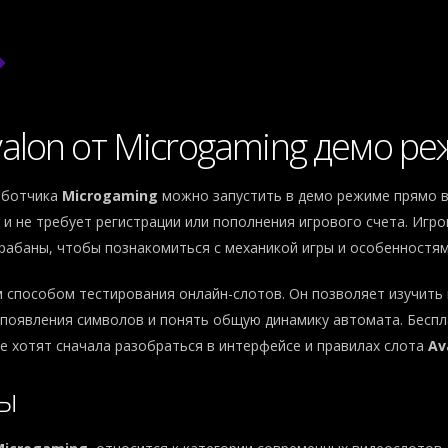
alon от Microgaming демо р
аботчика
Microgaming
можно запустить в демо режиме прямо в 
7
и не требует регистрации или пополнения игрового счета. Игр
рабаны, чтобы познакомиться с механикой игры и особенностям
 способом тестирования онлайн-слотов. Он позволяет изучить 
 появления символов и понять общую динамику автомата. Беспл
е хотят сначала разобраться в интерфейсе и правилах слота
Av
ры