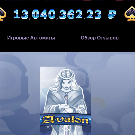
,
,
.
Игровые Автоматы
Обзор Отзывов