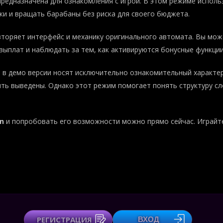
редназначена для ознакомления с игрой. В этом режиме исполь
ки и вращать барабаны без риска для своего бюджета.
торяет интерфейс и механику оригинального автомата. Вы мож
выплат и наблюдать за тем, как активируются бонусные функции
 в демо версии носят исключительно ознакомительный характер
ыть выведены. Однако этот режим помогает понять структуру сл
n
и попробовать его возможности можно прямо сейчас. Играйте
РЕГИСТРАЦИЯ
ВХОД