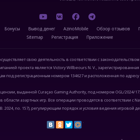
Бонусы
Вывод денег
AzinoMobile
Обзор отзывов
Sitemap
Регистрация
Приложение
существляет свою деятельность в соответствии с законодательством
панией проекта является Victory Willbeours N. V., зарегистрированная
 под регистрационным номером 134627 и расположенная по адресу Sch
цензии, выданной Curaçao Gaming Authority, под номером OGL/2024/17
в области азартных игр. Все операции проводятся в соответствии с Nat
P.B. 2024, no. 157), регулирующим порядок и условия ведения игровой 