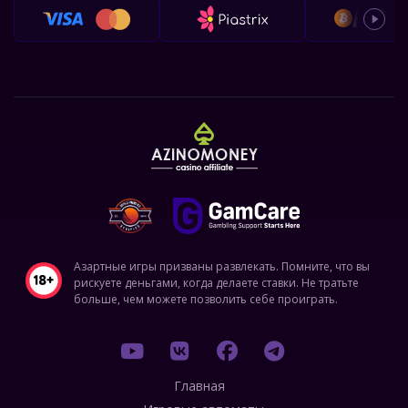
Азартные игры призваны развлекать. Помните, что вы
рискуете деньгами, когда делаете ставки. Не тратьте
больше, чем можете позволить себе проиграть.
Главная