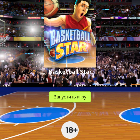
Basketball Star
Запустить игру