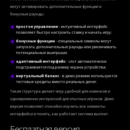
могут активировать дополнительные функции и
бонусные раунды.
простое управление
- интуитивный интерфейс
позволяет быстро настроить ставку и начать игру;
бонусные функции
- специальные символы могут
запускать дополнительные раунды или увеличивать
потенциальные выигрыши;
адаптивный интерфейс
- слот автоматически
подстраивается под размер экрана устройства;
виртуальный баланс
- в демо режиме используются
тестовые кредиты вместо реальных денег.
Такая структура делает игру удобной для новичков и
одновременно интересной для опытных игроков. Демо
версия позволяет спокойно изучить все элементы
интерфейса и понять, как работает система выплат.
Бесплатная версия