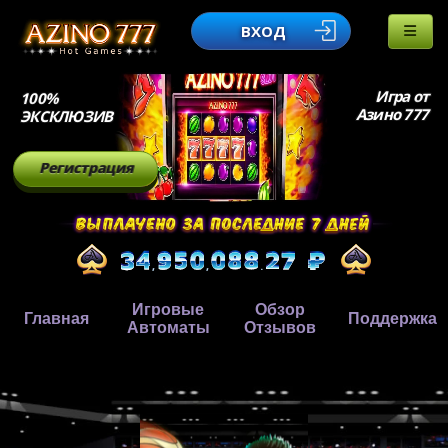
ВХОД
Игра от
100%
Азино 777
ЭКСКЛЮЗИВ
Регистрация
Игровые
Обзор
Главная
Поддержка
Автоматы
Отзывов
,
,
.