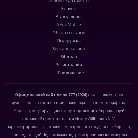
Игровые автоматы
Бонусы
Вывод денег
AzinoMobile
Обзор отзывов
Поддержка
Зеркало казино
Sitemap
Регистрация
Приложение
Официальный сайт
Azino 777
(2026)
осуществляет свою
деятельность в соответствии с законодательством государства
Кюрасао, регулирующим сферу азартных игр. Управляющей
компанией проекта является Victory Willbeours N. V.,
зарегистрированная по законам островного государства Кюрасао,
принадлежащий Нидерландам под регистрационным номером