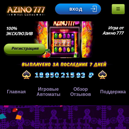
ВХОД
Игра от
100%
Азино 777
ЭКСКЛЮЗИВ
Регистрация
Игровые
Обзор
Главная
Поддержка
Автоматы
Отзывов
,
,
.