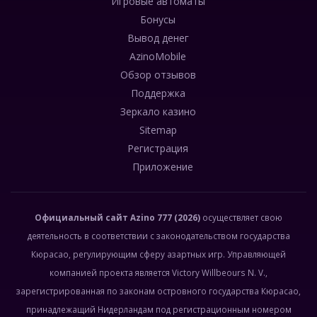
Игровые автоматы
Бонусы
Вывод денег
AzinoMobile
Обзор отзывов
Поддержка
Зеркало казино
Sitemap
Регистрация
Приложение
Официальный сайт
Azino 777
(2026)
осуществляет свою
деятельность в соответствии с законодательством государства
Кюрасао, регулирующим сферу азартных игр. Управляющей
компанией проекта является Victory Willbeours N. V.,
зарегистрированная по законам островного государства Кюрасао,
принадлежащий Нидерландам под регистрационным номером