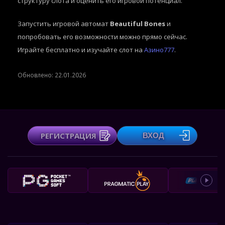
структуру слота и оценить его игровой потенциал.
Запустить игровой автомат
Beautiful Bones
и
попробовать его возможности можно прямо сейчас.
Играйте бесплатно и изучайте слот на
Азино777
.
Обновлено:
22.01.2026
РЕГИСТРАЦИЯ
ВХОД