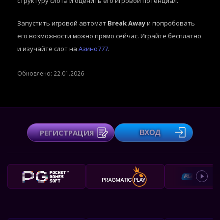
структуру слота и оценить его игровой потенциал.
Запустить игровой автомат
Break Away
и попробовать
его возможности можно прямо сейчас. Играйте бесплатно
и изучайте слот на
Азино777
.
Обновлено:
22.01.2026
РЕГИСТРАЦИЯ
ВХОД