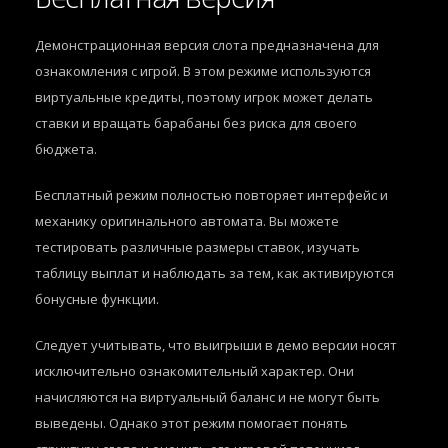
Демонстрационная версия слота предназначена для
ознакомления с игрой. В этом режиме используются
виртуальные кредиты, поэтому игрок может делать
ставки и вращать барабаны без риска для своего
бюджета.
Бесплатный режим полностью повторяет интерфейс и
механику оригинального автомата. Вы можете
тестировать различные размеры ставок, изучать
таблицу выплат и наблюдать за тем, как активируются
бонусные функции.
Следует учитывать, что выигрыши в демо версии носят
исключительно ознакомительный характер. Они
начисляются на виртуальный баланс и не могут быть
выведены. Однако этот режим помогает понять