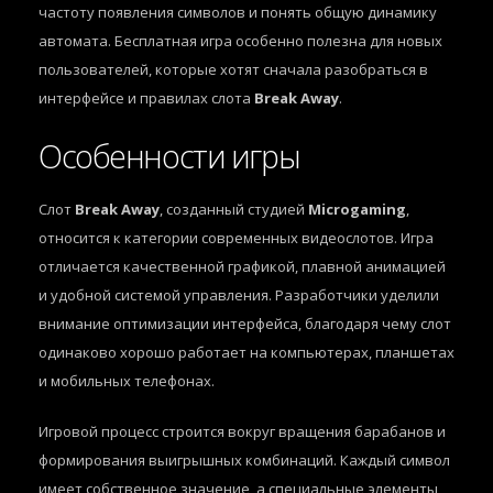
частоту появления символов и понять общую динамику
автомата. Бесплатная игра особенно полезна для новых
пользователей, которые хотят сначала разобраться в
интерфейсе и правилах слота
Break Away
.
Особенности игры
Слот
Break Away
, созданный студией
Microgaming
,
относится к категории современных видеослотов. Игра
отличается качественной графикой, плавной анимацией
и удобной системой управления. Разработчики уделили
внимание оптимизации интерфейса, благодаря чему слот
одинаково хорошо работает на компьютерах, планшетах
и мобильных телефонах.
Игровой процесс строится вокруг вращения барабанов и
формирования выигрышных комбинаций. Каждый символ
имеет собственное значение, а специальные элементы