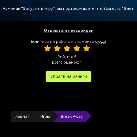
Нажимая "Запустить игру", вы подтверждаете что Вам есть 18 лет.
Открыть на весь экран
Если игра не работает, нажмите
сюда
Рейтинг
5
Всего оценок:
1
Играть на деньги
Главная
Игры
Break Away