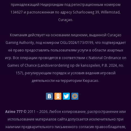
принадлежащий Нидерландам под регистрационным номером
134627 и расположенная по адресу Scharlooweg 39, Willemstad,
Curaçao.
Компания действует на основании лицензии, выданной Curaçao
Gaming Authority, под номером OGL/2024/173/0199, что подтверждает
её право предоставлять пользователям услуги в области азартных
игр. Все операции проводятся в соответствии с National Ordinance on
Games of Chance (Landsverordening op de kansspelen, P.B. 2024, no.
157), регулирующим порядок и условия ведения игровой
деятельности на территории Кюрасао.
Azino 777
© 2011 – 2026. Любое копирование, распространение или
использование материалов сайта допускается исключительно при
наличии предварительного письменного согласия правообладателя,