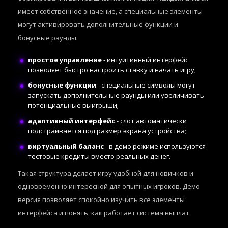
имеет собственное значение, а специальные элементы
могут активировать дополнительные функции и
бонусные раунды.
простое управление
- интуитивный интерфейс
позволяет быстро настроить ставку и начать игру;
бонусные функции
- специальные символы могут
запускать дополнительные раунды или увеличивать
потенциальные выигрыши;
адаптивный интерфейс
- слот автоматически
подстраивается под размер экрана устройства;
виртуальный баланс
- в демо режиме используются
тестовые кредиты вместо реальных денег.
Такая структура делает игру удобной для новичков и
одновременно интересной для опытных игроков. Демо
версия позволяет спокойно изучить все элементы
интерфейса и понять, как работает система выплат.