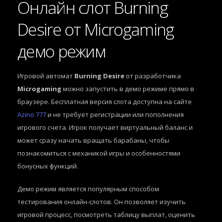
Онлайн слот Burning
Desire от Microgaming
демо режим
Игровой автомат
Burning Desire
от разработчика
Microgaming
можно запустить в демо режиме прямо в
браузере. Бесплатная версия слота доступна на сайте
Azino 777
и не требует регистрации или пополнения
игрового счета. Игрок получает виртуальный баланс и
может сразу начать вращать барабаны, чтобы
познакомиться с механикой игры и особенностями
бонусных функций.
Демо режим является популярным способом
тестирования онлайн-слотов. Он позволяет изучить
игровой процесс, посмотреть таблицу выплат, оценить