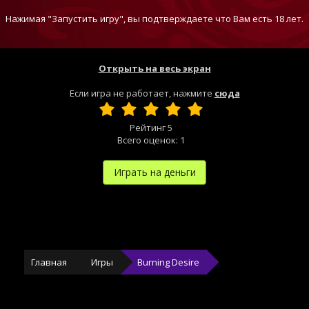
Нажимая "Запустить игру", вы подтверждаете что Вам есть 18 лет.
Открыть на весь экран
Если игра не работает, нажмите
сюда
Рейтинг
5
Всего оценок:
1
Играть на деньги
Главная
Игры
Burning Desire