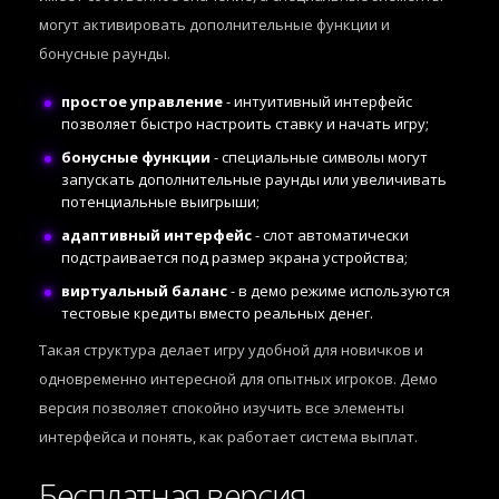
могут активировать дополнительные функции и
бонусные раунды.
простое управление
- интуитивный интерфейс
позволяет быстро настроить ставку и начать игру;
бонусные функции
- специальные символы могут
запускать дополнительные раунды или увеличивать
потенциальные выигрыши;
адаптивный интерфейс
- слот автоматически
подстраивается под размер экрана устройства;
виртуальный баланс
- в демо режиме используются
тестовые кредиты вместо реальных денег.
Такая структура делает игру удобной для новичков и
одновременно интересной для опытных игроков. Демо
версия позволяет спокойно изучить все элементы
интерфейса и понять, как работает система выплат.
Бесплатная версия