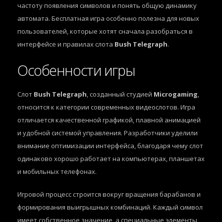
частоту появления символов и понять общую динамику
автомата. Бесплатная игра особенно полезна для новых
пользователей, которые хотят сначала разобраться в
интерфейсе и правилах слота
Bush Telegraph
.
Особенности игры
Слот
Bush Telegraph
, созданный студией
Microgaming
,
относится к категории современных видеослотов. Игра
отличается качественной графикой, плавной анимацией
и удобной системой управления. Разработчики уделили
внимание оптимизации интерфейса, благодаря чему слот
одинаково хорошо работает на компьютерах, планшетах
и мобильных телефонах.
Игровой процесс строится вокруг вращения барабанов и
формирования выигрышных комбинаций. Каждый символ
имеет собственное значение, а специальные элементы