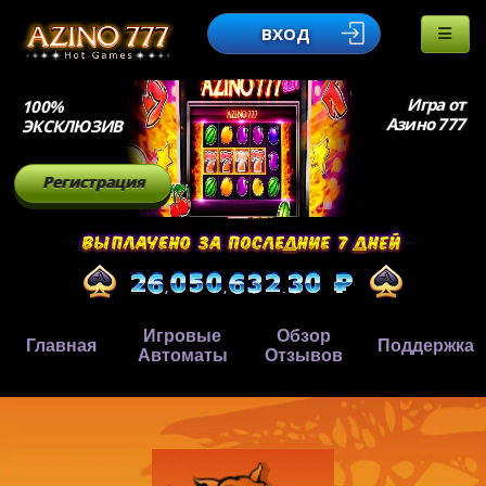
ВХОД
Игра от
100%
Азино 777
ЭКСКЛЮЗИВ
Регистрация
Игровые
Обзор
Главная
Поддержка
Автоматы
Отзывов
,
,
.