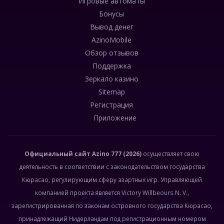
Игровые автоматы
Бонусы
Вывод денег
AzinoMobile
Обзор отзывов
Поддержка
Зеркало казино
Sitemap
Регистрация
Приложение
Официальный сайт
Azino 777
(2026)
осуществляет свою
деятельность в соответствии с законодательством государства
Кюрасао, регулирующим сферу азартных игр. Управляющей
компанией проекта является Victory Willbeours N. V.,
зарегистрированная по законам островного государства Кюрасао,
принадлежащий Нидерландам под регистрационным номером