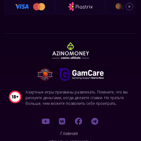
Азартные игры призваны развлекать. Помните, что вы
рискуете деньгами, когда делаете ставки. Не тратьте
больше, чем можете позволить себе проиграть.
Главная