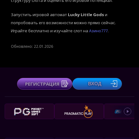
структуру слота и оценить его игровой потенциал.
Запустить игровой автомат
Lucky Little Gods
и
попробовать его возможности можно прямо сейчас.
Играйте бесплатно и изучайте слот на
Азино777
.
Обновлено:
22.01.2026
РЕГИСТРАЦИЯ
ВХОД