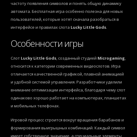
частоту появления символов и понять общую динамику
автомата. Бесплатная игра особенно полезна для новых
пользователей, которые хотят сначала разобраться в
интерфейсе и правилах слота
Lucky Little Gods
.
Особенности игры
Слот
Lucky Little Gods
, созданный студией
Microgaming
,
относится к категории современных видеослотов. Игра
отличается качественной графикой, плавной анимацией
и удобной системой управления. Разработчики уделили
внимание оптимизации интерфейса, благодаря чему слот
одинаково хорошо работает на компьютерах, планшетах
и мобильных телефонах.
Игровой процесс строится вокруг вращения барабанов и
формирования выигрышных комбинаций. Каждый символ
имеет собственное значение, а специальные элементы