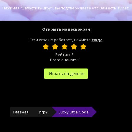
Нажимая "Запустить игру", вы подтверждаете что Вам есть 18 лет.
Открыть на весь экран
Если игра не работает, нажмите
сюда
Рейтинг
5
Всего оценок:
1
Играть на деньги
Главная
Игры
Lucky Little Gods