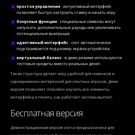
простое управление
- интуитивный интерфейс
позволяет быстро настроить ставку и начать игру;
бонусные функции
- специальные символы могут
запускать дополнительные раунды или увеличивать
потенциальные выигрыши;
адаптивный интерфейс
- слот автоматически
подстраивается под размер экрана устройства;
виртуальный баланс
- в демо режиме используются
тестовые кредиты вместо реальных денег.
Такая структура делает игру удобной для новичков и
одновременно интересной для опытных игроков. Демо
версия позволяет спокойно изучить все элементы
интерфейса и понять, как работает система выплат.
Бесплатная версия
Демонстрационная версия слота предназначена для