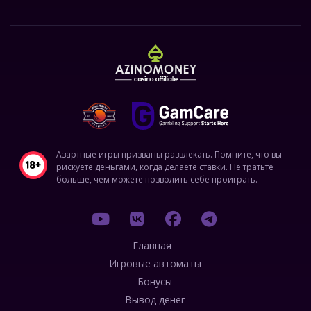
Азартные игры призваны развлекать. Помните, что вы
рискуете деньгами, когда делаете ставки. Не тратьте
больше, чем можете позволить себе проиграть.
Главная
Игровые автоматы
Бонусы
Вывод денег