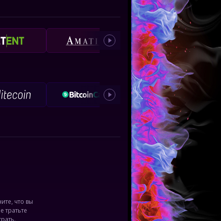
ите, что вы
Не тратьте
рать.