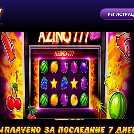
РЕГИСТРА