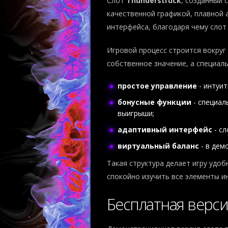
Слот
Thunderstruck
, созданный 
качественной графикой, плавной 
интерфейса, благодаря чему слот
Игровой процесс строится вокру
собственное значение, а специал
простое управление
- интуит
бонусные функции
- специал
выигрыши;
адаптивный интерфейс
- сл
виртуальный баланс
- в дем
Такая структура делает игру удо
спокойно изучить все элементы и
Бесплатная верси