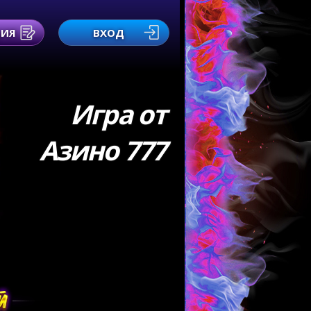
ЦИЯ
ВХОД
Игра от
FREE SP
BOOST
Азино 777
Регист