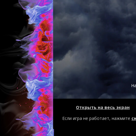
На
Открыть на весь экран
Если игра не работает, нажмите
с