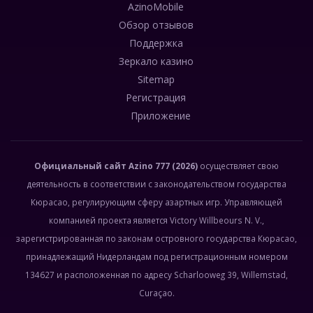
AzinoMobile
Обзор отзывов
Поддержка
Зеркало казино
Sitemap
Регистрация
Приложение
Официальный сайт
Azino 777
(2026)
осуществляет свою
деятельность в соответствии с законодательством государства
Кюрасао, регулирующим сферу азартных игр. Управляющей
компанией проекта является Victory Willbeours N. V.,
зарегистрированная по законам островного государства Кюрасао,
принадлежащий Нидерландам под регистрационным номером
134627 и расположенная по адресу Scharlooweg 39, Willemstad,
Curaçao.