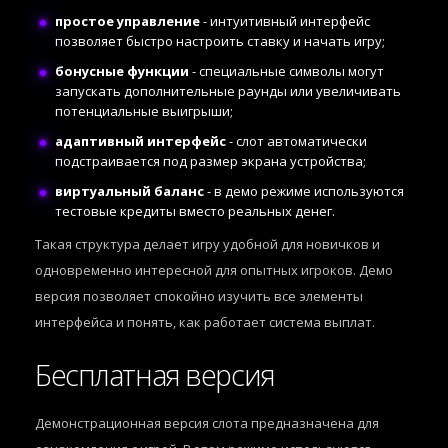
простое управление
- интуитивный интерфейс
позволяет быстро настроить ставку и начать игру;
бонусные функции
- специальные символы могут
запускать дополнительные раунды или увеличивать
потенциальные выигрыши;
адаптивный интерфейс
- слот автоматически
подстраивается под размер экрана устройства;
виртуальный баланс
- в демо режиме используются
тестовые кредиты вместо реальных денег.
Такая структура делает игру удобной для новичков и
одновременно интересной для опытных игроков. Демо
версия позволяет спокойно изучить все элементы
интерфейса и понять, как работает система выплат.
Бесплатная версия
Демонстрационная версия слота предназначена для