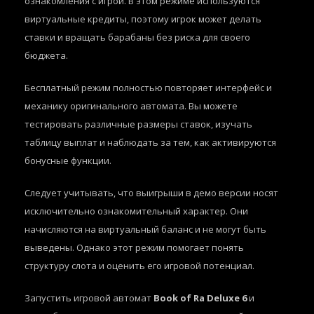
ознакомления с игрой. В этом режиме используются
виртуальные кредиты, поэтому игрок может делать
ставки и вращать барабаны без риска для своего
бюджета.
Бесплатный режим полностью повторяет интерфейс и
механику оригинального автомата. Вы можете
тестировать различные размеры ставок, изучать
таблицу выплат и наблюдать за тем, как активируются
бонусные функции.
Следует учитывать, что выигрыши в демо версии носят
исключительно ознакомительный характер. Они
начисляются на виртуальный баланс и не могут быть
выведены. Однако этот режим помогает понять
структуру слота и оценить его игровой потенциал.
Запустить игровой автомат
Book of Ra Deluxe 6
и