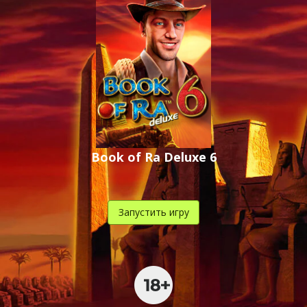
Book of Ra Deluxe 6
Запустить игру