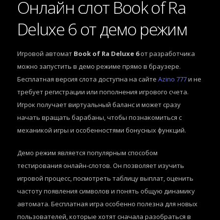
Онлайн слот Book of Ra
Deluxe 6 от демо режим
Игровой автомат
Book of Ra Deluxe 6
от разработчика
можно запустить в демо режиме прямо в браузере.
Бесплатная версия слота доступна на сайте
Azino 777
и не
требует регистрации или пополнения игрового счета.
Игрок получает виртуальный баланс и может сразу
начать вращать барабаны, чтобы познакомиться с
механикой игры и особенностями бонусных функций.
Демо режим является популярным способом
тестирования онлайн-слотов. Он позволяет изучить
игровой процесс, посмотреть таблицу выплат, оценить
частоту появления символов и понять общую динамику
автомата. Бесплатная игра особенно полезна для новых
пользователей, которые хотят сначала разобраться в