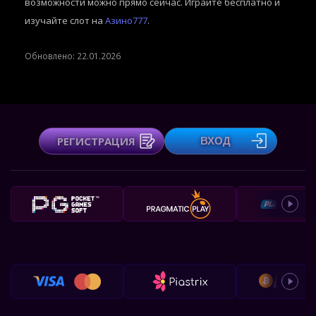
возможности можно прямо сейчас. Играйте бесплатно и
изучайте слот на
Азино777
.
Обновлено:
22.01.2026
РЕГИСТРАЦИЯ
ВХОД