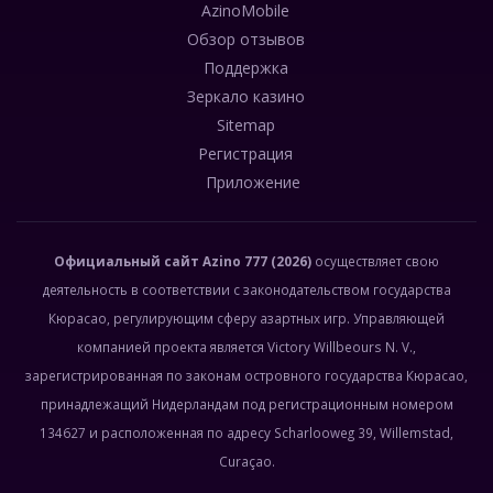
AzinoMobile
Обзор отзывов
Поддержка
Зеркало казино
Sitemap
Регистрация
Приложение
Официальный сайт
Azino 777
(2026)
осуществляет свою
деятельность в соответствии с законодательством государства
Кюрасао, регулирующим сферу азартных игр. Управляющей
компанией проекта является Victory Willbeours N. V.,
зарегистрированная по законам островного государства Кюрасао,
принадлежащий Нидерландам под регистрационным номером
134627 и расположенная по адресу Scharlooweg 39, Willemstad,
Curaçao.