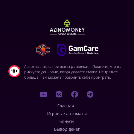
Азартные игры призваны развлекать. Помните, что вы
рискуете деньгами, когда делаете ставки. Не тратьте
больше, чем можете позволить себе проиграть.
Главная
Игровые автоматы
Бонусы
Вывод денег