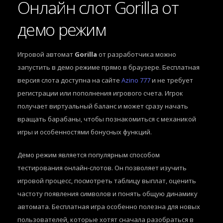
Онлайн слот Gorilla от
демо режим
Игровой автомат
Gorilla
от разработчика
можно
запустить в демо режиме прямо в браузере. Бесплатная
версия слота доступна на сайте
Azino 777
и не требует
регистрации или пополнения игрового счета. Игрок
получает виртуальный баланс и может сразу начать
вращать барабаны, чтобы познакомиться с механикой
игры и особенностями бонусных функций.
Демо режим является популярным способом
тестирования онлайн-слотов. Он позволяет изучить
игровой процесс, посмотреть таблицу выплат, оценить
частоту появления символов и понять общую динамику
автомата. Бесплатная игра особенно полезна для новых
пользователей, которые хотят сначала разобраться в