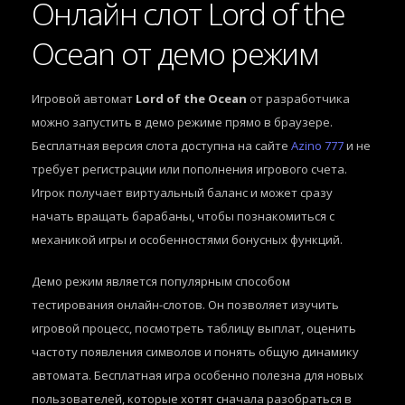
Онлайн слот Lord of the
Ocean от демо режим
Игровой автомат
Lord of the Ocean
от разработчика
можно запустить в демо режиме прямо в браузере.
Бесплатная версия слота доступна на сайте
Azino 777
и не
требует регистрации или пополнения игрового счета.
Игрок получает виртуальный баланс и может сразу
начать вращать барабаны, чтобы познакомиться с
механикой игры и особенностями бонусных функций.
Демо режим является популярным способом
тестирования онлайн-слотов. Он позволяет изучить
игровой процесс, посмотреть таблицу выплат, оценить
частоту появления символов и понять общую динамику
автомата. Бесплатная игра особенно полезна для новых
пользователей, которые хотят сначала разобраться в