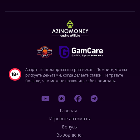
Азартные игры призваны развлекать. Помните, что вы
рискуете деньгами, когда делаете ставки. Не тратьте
больше, чем можете позволить себе проиграть.
Главная
Игровые автоматы
Бонусы
Вывод денег