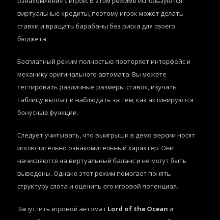
ознакомления с игрой. В этом режиме используются
виртуальные кредиты, поэтому игрок может делать
ставки и вращать барабаны без риска для своего
бюджета.
Бесплатный режим полностью повторяет интерфейс и
механику оригинального автомата. Вы можете
тестировать различные размеры ставок, изучать
таблицу выплат и наблюдать за тем, как активируются
бонусные функции.
Следует учитывать, что выигрыши в демо версии носят
исключительно ознакомительный характер. Они
начисляются на виртуальный баланс и не могут быть
выведены. Однако этот режим помогает понять
структуру слота и оценить его игровой потенциал.
Запустить игровой автомат
Lord of the Ocean
и