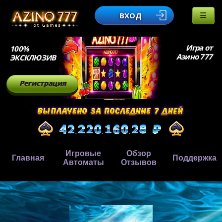
ВХОД
Игра от
100%
Азино 777
ЭКСКЛЮЗИВ
Регистрация
Игровые
Обзор
Главная
Поддержка
Автоматы
Отзывов
,
,
.