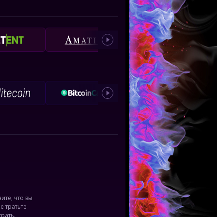
ите, что вы
Не тратьте
рать.