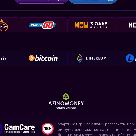
Азартные игры призваны развлекать. Помн
рискуете деньгами, когда делаете ставки. 
больше, чем можете позволить себе проиг