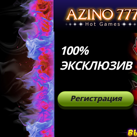
 рублей
100%
ЭКСКЛЮЗИВ
епозита
Регистрация