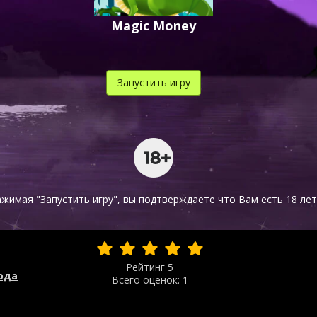
Magic Money
Запустить игру
жимая "Запустить игру", вы подтверждаете что Вам есть 18 лет
Рейтинг
5
юда
Всего оценок:
1