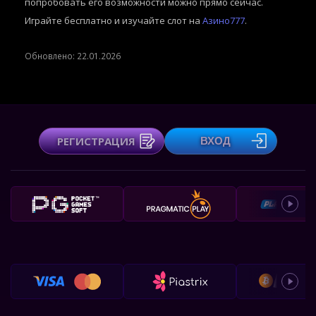
попробовать его возможности можно прямо сейчас.
Играйте бесплатно и изучайте слот на
Азино777
.
Обновлено:
22.01.2026
РЕГИСТРАЦИЯ
ВХОД