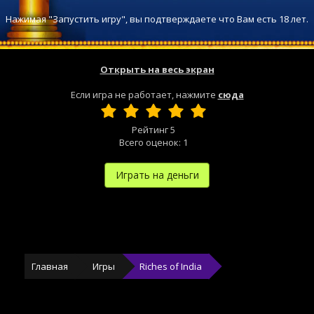
Нажимая "Запустить игру", вы подтверждаете что Вам есть 18 лет.
Открыть на весь экран
Если игра не работает, нажмите
сюда
Рейтинг
5
Всего оценок:
1
Играть на деньги
Главная
Игры
Riches of India