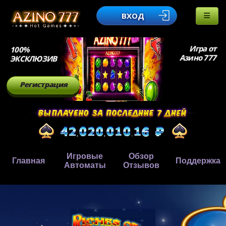
ВХОД
Игра от
100%
Азино 777
ЭКСКЛЮЗИВ
Регистрация
Игровые
Обзор
Главная
Поддержка
Автоматы
Отзывов
,
,
.