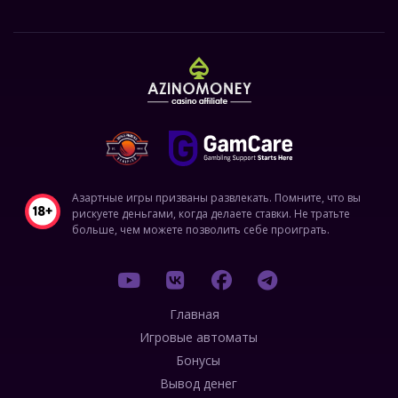
Азартные игры призваны развлекать. Помните, что вы
рискуете деньгами, когда делаете ставки. Не тратьте
больше, чем можете позволить себе проиграть.
Главная
Игровые автоматы
Бонусы
Вывод денег