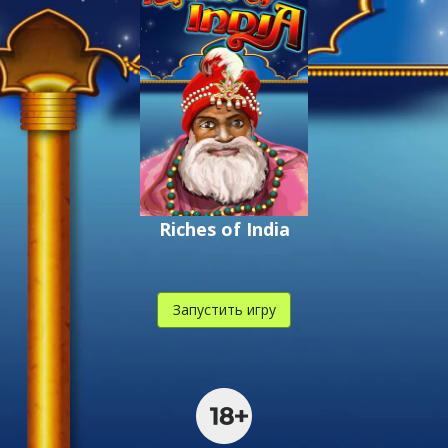
Riches of India
Запустить игру