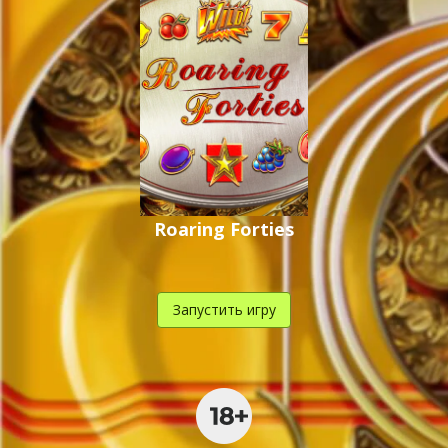
Roaring Forties
Запустить игру