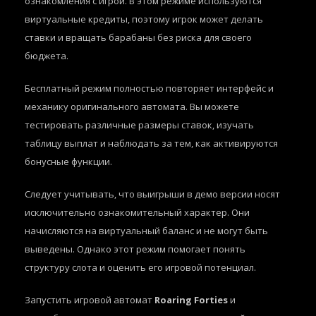
ознакомления с игрой. В этом режиме используются
виртуальные кредиты, поэтому игрок может делать
ставки и вращать барабаны без риска для своего
бюджета.
Бесплатный режим полностью повторяет интерфейс и
механику оригинального автомата. Вы можете
тестировать различные размеры ставок, изучать
таблицу выплат и наблюдать за тем, как активируются
бонусные функции.
Следует учитывать, что выигрыши в демо версии носят
исключительно ознакомительный характер. Они
начисляются на виртуальный баланс и не могут быть
выведены. Однако этот режим помогает понять
структуру слота и оценить его игровой потенциал.
Запустить игровой автомат
Roaring Forties
и