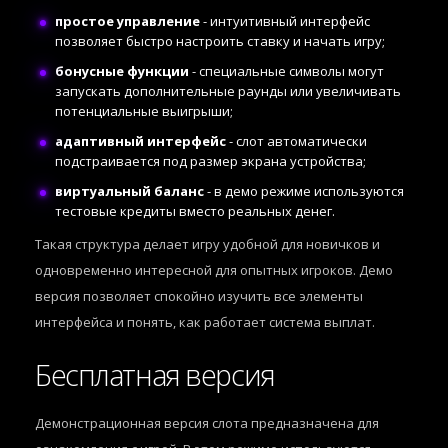
простое управление
- интуитивный интерфейс
позволяет быстро настроить ставку и начать игру;
бонусные функции
- специальные символы могут
запускать дополнительные раунды или увеличивать
потенциальные выигрыши;
адаптивный интерфейс
- слот автоматически
подстраивается под размер экрана устройства;
виртуальный баланс
- в демо режиме используются
тестовые кредиты вместо реальных денег.
Такая структура делает игру удобной для новичков и
одновременно интересной для опытных игроков. Демо
версия позволяет спокойно изучить все элементы
интерфейса и понять, как работает система выплат.
Бесплатная версия
Демонстрационная версия слота предназначена для