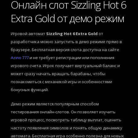
Онлайн слот Sizzling Hot 6
Extra Gold от демо режим
Игровой автомат
Sizzling Hot 6 Extra Gold
от
разработчика
можно запустить в демо режиме прямо в
браузере. Бесплатная версия слота доступна на сайте
Azino 777
и не требует регистрации или пополнения
игрового счета. Игрок получает виртуальный баланс и
может сразу начать вращать барабаны, чтобы
познакомиться с механикой игры и особенностями
бонусных функций.
Демо режим является популярным способом
тестирования онлайн-слотов. Он позволяет изучить
игровой процесс, посмотреть таблицу выплат, оценить
частоту появления символов и понять общую динамику
автомата. Бесплатная игра особенно полезна для новых