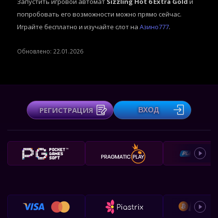
Запустить игровой автомат
Sizzling Hot 6 Extra Gold
и
попробовать его возможности можно прямо сейчас.
Играйте бесплатно и изучайте слот на
Азино777
.
Обновлено:
22.01.2026
РЕГИСТРАЦИЯ
ВХОД