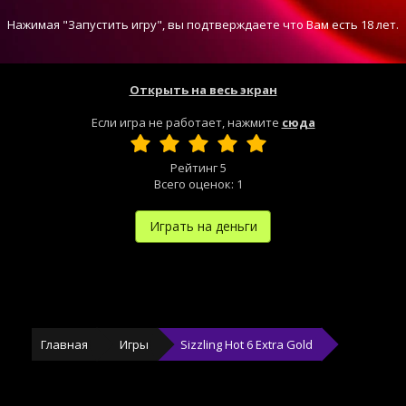
Нажимая "Запустить игру", вы подтверждаете что Вам есть 18 лет.
Открыть на весь экран
Если игра не работает, нажмите
сюда
Рейтинг
5
Всего оценок:
1
Играть на деньги
Главная
Игры
Sizzling Hot 6 Extra Gold