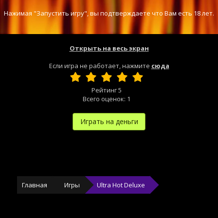
Нажимая "Запустить игру", вы подтверждаете что Вам есть 18 лет.
Открыть на весь экран
Если игра не работает, нажмите
сюда
Рейтинг
5
Всего оценок:
1
Играть на деньги
Главная
Игры
Ultra Hot Deluxe