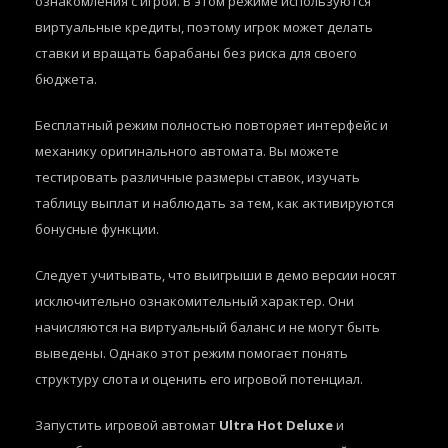
ознакомления с игрой. В этом режиме используются
виртуальные кредиты, поэтому игрок может делать
ставки и вращать барабаны без риска для своего
бюджета.
Бесплатный режим полностью повторяет интерфейс и
механику оригинального автомата. Вы можете
тестировать различные размеры ставок, изучать
таблицу выплат и наблюдать за тем, как активируются
бонусные функции.
Следует учитывать, что выигрыши в демо версии носят
исключительно ознакомительный характер. Они
начисляются на виртуальный баланс и не могут быть
выведены. Однако этот режим помогает понять
структуру слота и оценить его игровой потенциал.
Запустить игровой автомат
Ultra Hot Deluxe
и