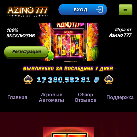
ВХОД
Игра от
100%
Азино 777
ЭКСКЛЮЗИВ
Регистрация
Игровые
Обзор
Главная
Поддержка
Автоматы
Отзывов
,
,
.