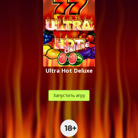
Ultra Hot Deluxe
Запустить игру