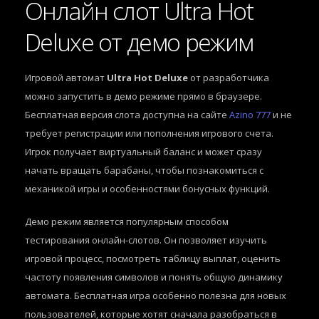
Онлайн слот Ultra Hot
Deluxe от демо режим
Игровой автомат
Ultra Hot Deluxe
от разработчика
можно запустить в демо режиме прямо в браузере.
Бесплатная версия слота доступна на сайте
Azino 777
и не
требует регистрации или пополнения игрового счета.
Игрок получает виртуальный баланс и может сразу
начать вращать барабаны, чтобы познакомиться с
механикой игры и особенностями бонусных функций.
Демо режим является популярным способом
тестирования онлайн-слотов. Он позволяет изучить
игровой процесс, посмотреть таблицу выплат, оценить
частоту появления символов и понять общую динамику
автомата. Бесплатная игра особенно полезна для новых
пользователей, которые хотят сначала разобраться в