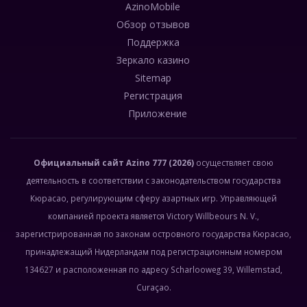
AzinoMobile
Обзор отзывов
Поддержка
Зеркало казино
Sitemap
Регистрация
Приложение
Официальный сайт
Azino 777
(2026)
осуществляет свою
деятельность в соответствии с законодательством государства
Кюрасао, регулирующим сферу азартных игр. Управляющей
компанией проекта является Victory Willbeours N. V.,
зарегистрированная по законам островного государства Кюрасао,
принадлежащий Нидерландам под регистрационным номером
134627 и расположенная по адресу Scharlooweg 39, Willemstad,
Curaçao.