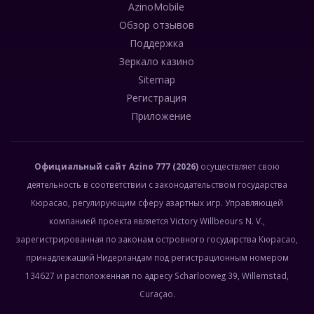
AzinoMobile
Обзор отзывов
Поддержка
Зеркало казино
Sitemap
Регистрация
Приложение
Официальный сайт
Azino 777
(2026)
осуществляет свою
деятельность в соответствии с законодательством государства
Кюрасао, регулирующим сферу азартных игр. Управляющей
компанией проекта является Victory Willbeours N. V.,
зарегистрированная по законам островного государства Кюрасао,
принадлежащий Нидерландам под регистрационным номером
134627 и расположенная по адресу Scharlooweg 39, Willemstad,
Curaçao.