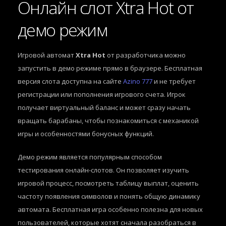
Онлайн слот Xtra Hot от
демо режим
Игровой автомат
Xtra Hot
от разработчика
можно
запустить в демо режиме прямо в браузере. Бесплатная
версия слота доступна на сайте
Azino 777
и не требует
регистрации или пополнения игрового счета. Игрок
получает виртуальный баланс и может сразу начать
вращать барабаны, чтобы познакомиться с механикой
игры и особенностями бонусных функций.
Демо режим является популярным способом
тестирования онлайн-слотов. Он позволяет изучить
игровой процесс, посмотреть таблицу выплат, оценить
частоту появления символов и понять общую динамику
автомата. Бесплатная игра особенно полезна для новых
пользователей, которые хотят сначала разобраться в