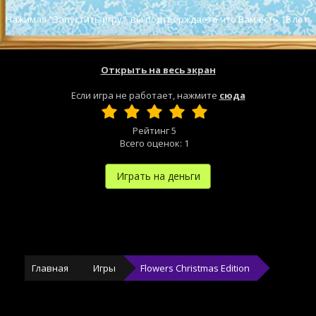
Нажимая "Запустить игру", вы подтверждаете что Вам есть 18 лет.
Открыть на весь экран
Если игра не работает, нажмите
сюда
Рейтинг
5
Всего оценок:
1
Играть на деньги
Главная
Игры
Flowers Christmas Edition