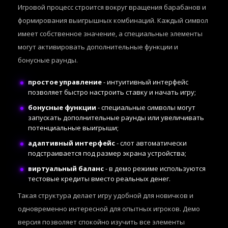
Игровой процесс строится вокруг вращения барабанов и
формирования выигрышных комбинаций. Каждый символ
имеет собственное значение, а специальные элементы
могут активировать дополнительные функции и
бонусные раунды.
простое управление
- интуитивный интерфейс
позволяет быстро настроить ставку и начать игру;
бонусные функции
- специальные символы могут
запускать дополнительные раунды или увеличивать
потенциальные выигрыши;
адаптивный интерфейс
- слот автоматически
подстраивается под размер экрана устройства;
виртуальный баланс
- в демо режиме используются
тестовые кредиты вместо реальных денег.
Такая структура делает игру удобной для новичков и
одновременно интересной для опытных игроков. Демо
версия позволяет спокойно изучить все элементы