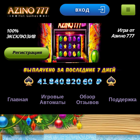
ВХОД
Игра от
100%
Азино 777
ЭКСКЛЮЗИВ
Регистрация
Игровые
Обзор
Главная
Поддержка
Автоматы
Отзывов
,
,
.