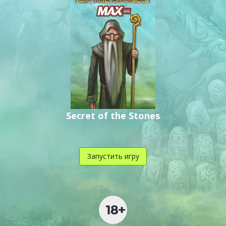
Secret of the Stones
Запустить игру