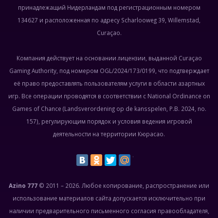
принадлежащий Нидерландам под регистрационным номером
134627 и расположенная по адресу Scharlooweg 39, Willemstad,
Curaçao.
Компания действует на основании лицензии, выданной Curaçao
Gaming Authority, под номером OGL/2024/173/0199, что подтверждает
её право предоставлять пользователям услуги в области азартных
игр. Все операции проводятся в соответствии с National Ordinance on
Games of Chance (Landsverordening op de kansspelen, P.B. 2024, no.
157), регулирующим порядок и условия ведения игровой
деятельности на территории Кюрасао.
Azino 777
© 2011 – 2026. Любое копирование, распространение или
использование материалов сайта допускается исключительно при
наличии предварительного письменного согласия правообладателя,