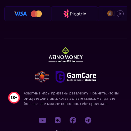
Азартные игры призваны развлекать. Помните, что вы
рискуете деньгами, когда делаете ставки. Не тратьте
больше, чем можете позволить себе проиграть.