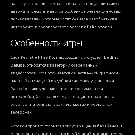
частоту появления символов и понять общую динамику
автомата. Бесплатная игра особенно полезна для новых
пользователей, которые хотят сначала разобраться в
интерфейсе и правилах слота
Secret of the Stones
.
Особенности игры
Слот
Secret of the Stones
, созданный студией
NetEnt
Deluxe
, относится к категории современных
видеослотов. Игра отличается качественной графикой,
плавной анимацией и удобной системой управления.
Разработчики уделили внимание оптимизации
интерфейса, благодаря чему слот одинаково хорошо
работает на компьютерах, планшетах и мобильных
телефонах.
Игровой процесс строится вокруг вращения барабанов и
формирования выигрышных комбинаций. Каждый символ