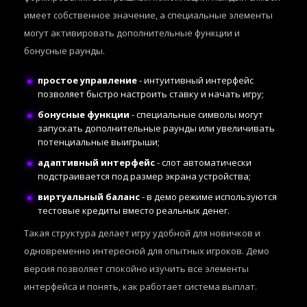
имеет собственное значение, а специальные элементы
могут активировать дополнительные функции и
бонусные раунды.
простое управление
- интуитивный интерфейс
позволяет быстро настроить ставку и начать игру;
бонусные функции
- специальные символы могут
запускать дополнительные раунды или увеличивать
потенциальные выигрыши;
адаптивный интерфейс
- слот автоматически
подстраивается под размер экрана устройства;
виртуальный баланс
- в демо режиме используются
тестовые кредиты вместо реальных денег.
Такая структура делает игру удобной для новичков и
одновременно интересной для опытных игроков. Демо
версия позволяет спокойно изучить все элементы
интерфейса и понять, как работает система выплат.